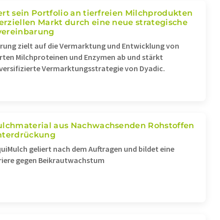
rt sein Portfolio an tierfreien Milchprodukten
rziellen Markt durch eine neue strategische
vereinbarung
arung zielt auf die Vermarktung und Entwicklung von
erten Milchproteinen und Enzymen ab und stärkt
diversifizierte Vermarktungsstrategie von Dyadic.
ulchmaterial aus Nachwachsenden Rohstoffen
nterdrückung
quiMulch geliert nach dem Auftragen und bildet eine
Preisentwick
rriere gegen Beikrautwachstum
Importpreise im Juni 202
% gegenüber Juni 2025