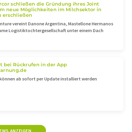
cor schließen die Gründung ihres Joint
Agrarpreise unter Druck:
um neue Möglichkeiten im Milchsektor in
2026 lagen die Erzeugerp
u erschließen
der Landwirtschaft um 
enture vereint Danone Argentina, Mastellone Hermanos
unter dem Vorjahresniv
ame Logistiktochtergesellschaft unter einem Dach
Verbrauch von Fruchtsaf
Gemüsesaft legt zu
t bei Rückrufen in der App
Deutsche Ernährungsind
warnung.de
wächst real um 3,4 Proz
können ab sofort per Update installiert werden
MEHR NEWS AUS
PREISENTWICKLUNG
NEWS ANZEIGEN