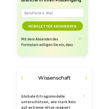
Branche in Ihren Posteingang
NEWSLETTER ABONNIEREN
Mit dem Absenden des
Formulars willigen Sie ein, dass
Ihnen die LUMITOS AG den oder
die oben ausgewählten
Newsletter per E-Mail
zusendet. Ihre Daten werden
nicht an Dritte weitergegeben.
lung
Wissenschaft
Wirts
Die Speicherung und
Verarbeitung Ihrer Daten durch
die LUMITOS AG erfolgt auf
Basis unserer
6: +6,1
Globale Ertragsmodelle
Fazer Aito 
Datenschutzerklärung
.
unterschätzen, wie stark Reis
Joghurtget
LUMITOS darf Sie zum Zwecke
auf extreme Hitze reagiert
und erweite