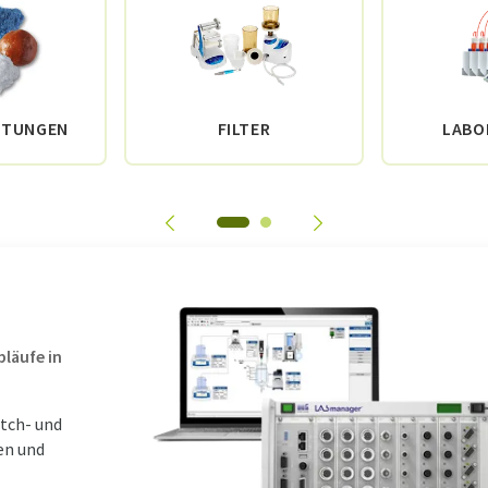
STUNGEN
FILTER
LABO
bläufe in
atch- und
en und