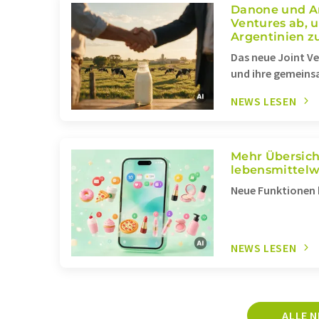
Danone und Ar
Ventures ab, 
Argentinien z
Das neue Joint V
und ihre gemeins
NEWS LESEN
Mehr Übersich
lebensmittel
Neue Funktionen 
NEWS LESEN
ALLE 