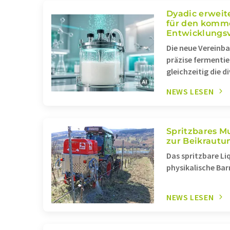
Dyadic erweite
für den komme
Entwicklungs
Die neue Vereinb
präzise fermenti
gleichzeitig die 
NEWS LESEN
Spritzbares M
zur Beikrautu
Das spritzbare Li
physikalische Ba
NEWS LESEN