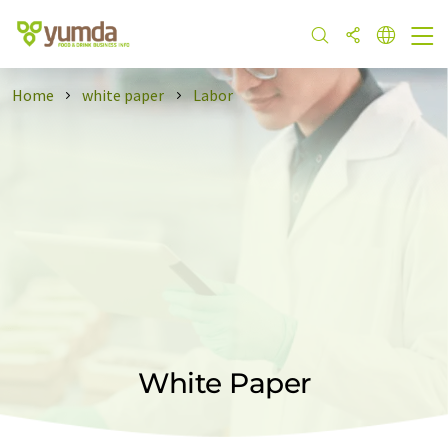
Home
white paper
Labor
White Paper