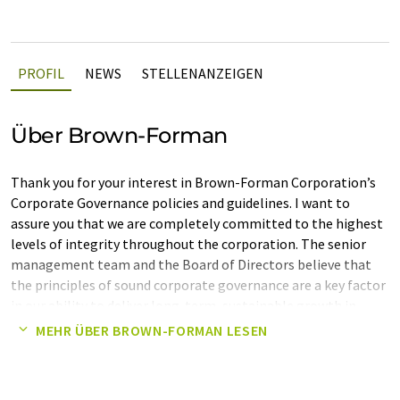
PROFIL
NEWS
STELLENANZEIGEN
Über Brown-Forman
Thank you for your interest in Brown-Forman Corporation’s
Corporate Governance policies and guidelines. I want to
assure you that we are completely committed to the highest
levels of integrity throughout the corporation. The senior
management team and the Board of Directors believe that
the principles of sound corporate governance are a key factor
in our ability to deliver long-term, sustainable growth in
shareholder value.
MEHR ÜBER BROWN-FORMAN LESEN
We are dedicated to the highest level of ethical standards and
remain committed and accountable to our shareholders,