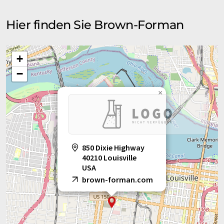
Hier finden Sie Brown-Forman
+
−
×
850 Dixie Highway
40210 Louisville
USA
brown-forman.com