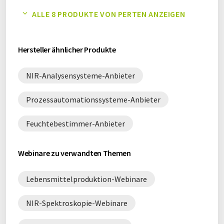
Produkte für Prozessoptimierung
NIR-Spektroskopie-Whitepaper
ALLE 8 PRODUKTE VON PERTEN ANZEIGEN
Produkte für Prozesssteuerung
Online-Messtechnik-Whitepaper
Hersteller ähnlicher Produkte
Produkte für Qualitätskontrolle
Prozess-NIR-Systeme-Whitepaper
NIR-Analysensysteme-Anbieter
Prozessautomationssysteme-Whitepaper
Prozessautomationssysteme-Anbieter
Prozessoptimierung-Whitepaper
Feuchtebestimmer-Anbieter
Prozesssteuerung-Whitepaper
Webinare zu verwandten Themen
Qualitätsanalyse-Whitepaper
Lebensmittelproduktion-Webinare
Qualitätskontrolle-Whitepaper
NIR-Spektroskopie-Webinare