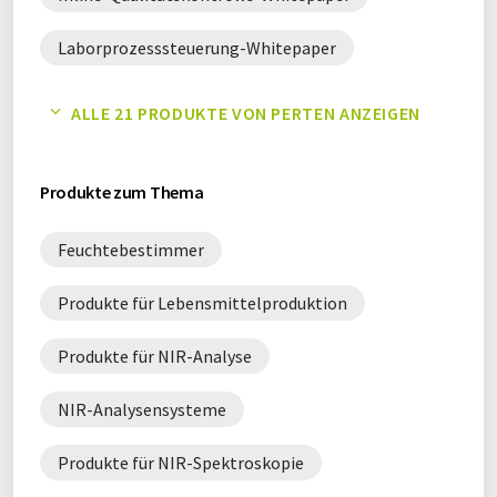
Laborprozesssteuerung-Whitepaper
Laborqualitätssysteme-Whitepaper
ALLE 21 PRODUKTE VON PERTEN ANZEIGEN
Lebensmittelproduktion-Whitepaper
Produkte zum Thema
Lebensmittelqualitätskontrolle-Whitepaper
Feuchtebestimmer
Lebensmittelverarbeitung-Whitepaper
Produkte für Lebensmittelproduktion
Methodenentwicklung-Whitepaper
Produkte für NIR-Analyse
Multiparameteranalyse-Whitepaper
NIR-Analysensysteme
NIR-Analyse-Whitepaper
Produkte für NIR-Spektroskopie
NIR-Analysensysteme-Whitepaper