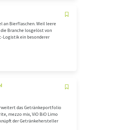
 an Bierflaschen. Weil leere
t die Branche losgelöst von
-Logistik ein besonderer
l
rweitert das Getränkeportfolio
ite, mezzo mix, ViO BiO Limo
knüpft der Getränkehersteller