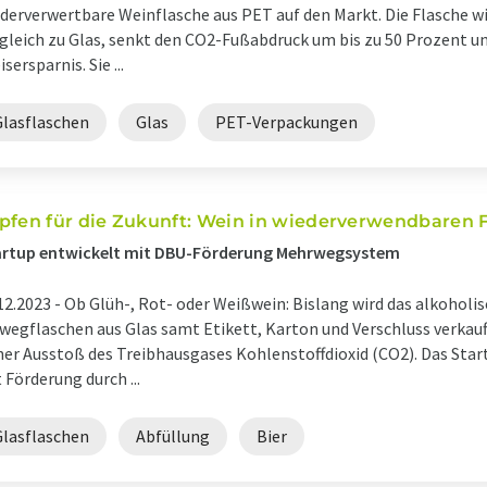
derverwertbare Weinflasche aus PET auf den Markt. Die Flasche wi
gleich zu Glas, senkt den CO2-Fußabdruck um bis zu 50 Prozent un
isersparnis. Sie ...
Glasflaschen
Glas
PET-Verpackungen
pfen für die Zukunft: Wein in wiederverwendbaren 
artup entwickelt mit DBU-Förderung Mehrwegsystem
12.2023 -
Ob Glüh-, Rot- oder Weißwein: Bislang wird das alkoholi
wegflaschen aus Glas samt Etikett, Karton und Verschluss verkauft.
er Ausstoß des Treibhausgases Kohlenstoffdioxid (CO2). Das Star
 Förderung durch ...
Glasflaschen
Abfüllung
Bier