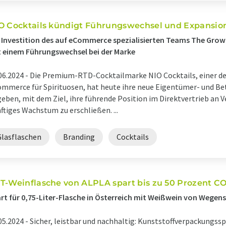
O Cocktails kündigt Führungswechsel und Expansio
 Investition des auf eCommerce spezialisierten Teams The Gro
 einem Führungswechsel bei der Marke
06.2024 -
Die Premium-RTD-Cocktailmarke NIO Cocktails, einer d
mmerce für Spirituosen, hat heute ihre neue Eigentümer- und Be
eben, mit dem Ziel, ihre führende Position im Direktvertrieb an 
ftiges Wachstum zu erschließen. ...
Glasflaschen
Branding
Cocktails
T-Weinflasche von ALPLA spart bis zu 50 Prozent C
rt für 0,75-Liter-Flasche in Österreich mit Weißwein von Wegens
05.2024 -
Sicher, leistbar und nachhaltig: Kunststoffverpackungssp