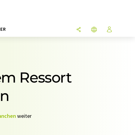
ER
em Ressort
en
anchen
weiter