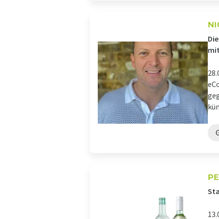
NI
Die
mit
28.
eCo
geg
kün
PE
Sta
13.