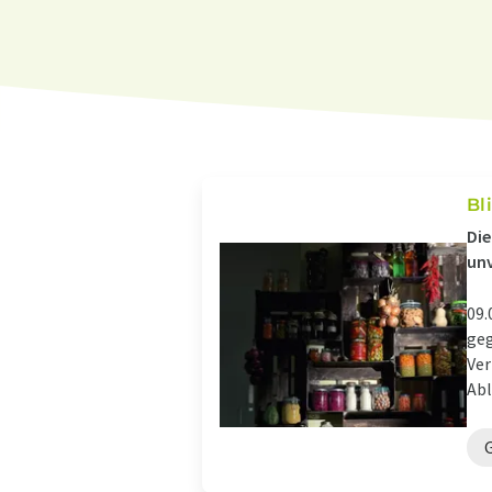
Bl
Die
unv
09.
geg
Ver
Abl