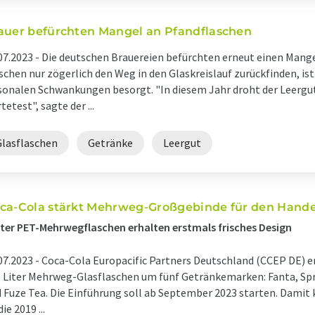
auer befürchten Mangel an Pfandflaschen
07.2023 -
Die deutschen Brauereien befürchten erneut einen Mangel
schen nur zögerlich den Weg in den Glaskreislauf zurückfinden, is
sonalen Schwankungen besorgt. "In diesem Jahr droht der Leergut
tetest", sagte der ...
Glasflaschen
Getränke
Leergut
ca-Cola stärkt Mehrweg-Großgebinde für den Hande
iter PET-Mehrwegflaschen erhalten erstmals frisches Design
07.2023 -
Coca-Cola Europacific Partners Deutschland (CCEP DE) e
1 Liter Mehrweg-Glasflaschen um fünf Getränkemarken: Fanta, Spr
 Fuze Tea. Die Einführung soll ab September 2023 starten. Damit 
die 2019 ...