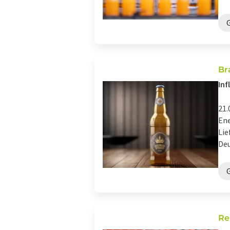
Br
Inf
21.
Ene
Lie
Deu
Re