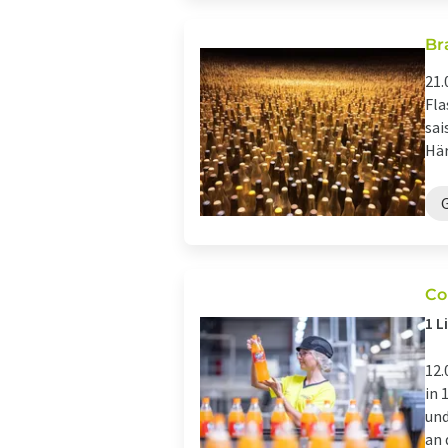
Br
21.
Fla
sai
Här
Co
1 L
12.
in 
und
an 