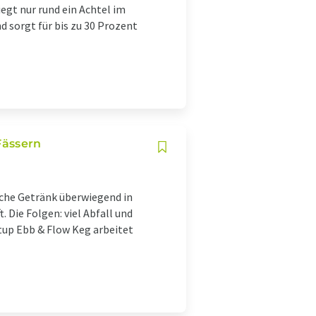
egt nur rund ein Achtel im
d sorgt für bis zu 30 Prozent
Fässern
sche Getränk überwiegend in
 Die Folgen: viel Abfall und
tup Ebb & Flow Keg arbeitet