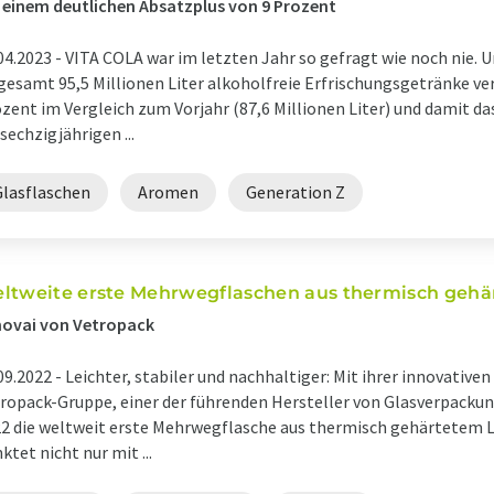
 einem deutlichen Absatzplus von 9 Prozent
04.2023 -
VITA COLA war im letzten Jahr so gefragt wie noch nie. 
gesamt 95,5 Millionen Liter alkoholfreie Erfrischungsgetränke verk
zent im Vergleich zum Vorjahr (87,6 Millionen Liter) und damit da
 sechzigjährigen ...
Glasflaschen
Aromen
Generation Z
ltweite erste Mehrwegflaschen aus thermisch gehä
hovai von Vetropack
09.2022 -
Leichter, stabiler und nachhaltiger: Mit ihrer innovative
ropack-Gruppe, einer der führenden Hersteller von Glasverpackung
2 die weltweit erste Mehrwegflasche aus thermisch gehärtetem Le
ktet nicht nur mit ...