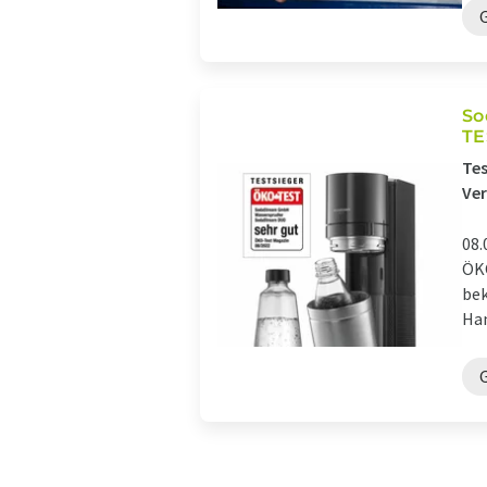
So
TE
Tes
Ve
08.
ÖKO
bek
Han