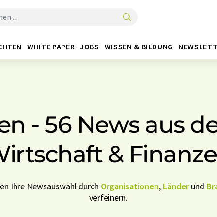
CHTEN
WHITE PAPER
JOBS
WISSEN & BILDUNG
NEWSLETT
hen - 56 News aus d
irtschaft & Finanz
nen Ihre Newsauswahl durch
Organisationen
,
Länder
und
Br
verfeinern.