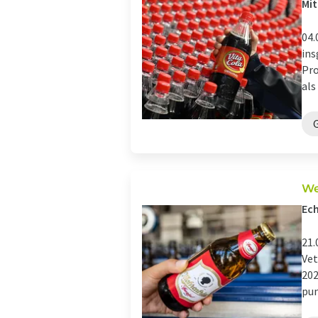
Mit
04.
ins
Pro
als
We
Ec
21.
Vet
202
pun