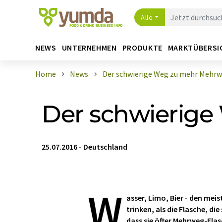
Alle
NEWS
UNTERNEHMEN
PRODUKTE
MARKTÜBERSI
Home
News
Der schwierige Weg zu mehr Mehr
Der schwierig
25.07.2016
-
Deutschland
W
asser, Limo, Bier - den mei
trinken, als die Flasche, di
dass sie öfter Mehrweg-Fla