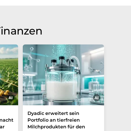
Finanzen
Dyadic erweitert sein
Danone
 macht
Portfolio an tierfreien
die Grü
ar
Milchprodukten für den
Ventur