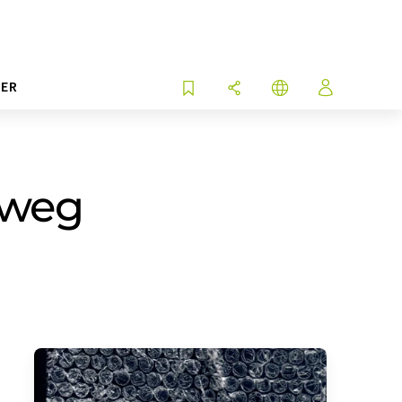
ER
rweg