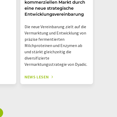
kommerziellen Markt durch
Möglic
eine neue strategische
in Arge
Entwicklungsvereinbarung
Das neue
Die neue Vereinbarung zielt auf die
Danone A
Vermarktung und Entwicklung von
Hermano
präzise fermentierten
Logistik
Milchproteinen und Enzymen ab
einem D
und stärkt gleichzeitig die
diversifizierte
Vermarktungsstrategie von Dyadic.
NEWS LESEN
NEWS L