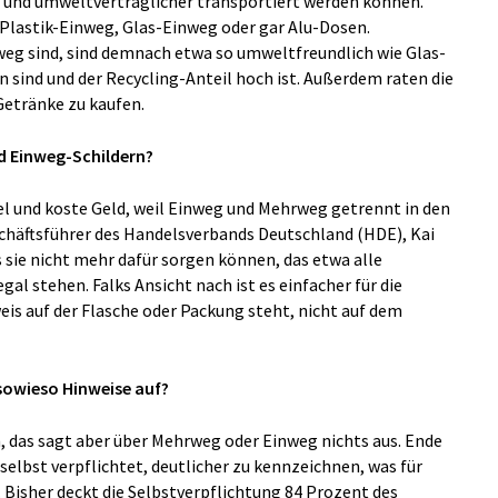
en und umweltverträglicher transportiert werden können.
Plastik-Einweg, Glas-Einweg oder gar Alu-Dosen.
nweg sind, sind demnach etwa so umweltfreundlich wie Glas-
n sind und der Recycling-Anteil hoch ist. Außerdem raten die
Getränke zu kaufen.
d Einweg-Schildern?
el und koste Geld, weil Einweg und Mehrweg getrennt in den
chäftsführer des Handelsverbands Deutschland (HDE), Kai
ss sie nicht mehr dafür sorgen können, das etwa alle
l stehen. Falks Ansicht nach ist es einfacher für die
s auf der Flasche oder Packung steht, nicht auf dem
 sowieso Hinweise auf?
n, das sagt aber über Mehrweg oder Einweg nichts aus. Ende
elbst verpflichtet, deutlicher zu kennzeichnen, was für
. Bisher deckt die Selbstverpflichtung 84 Prozent des