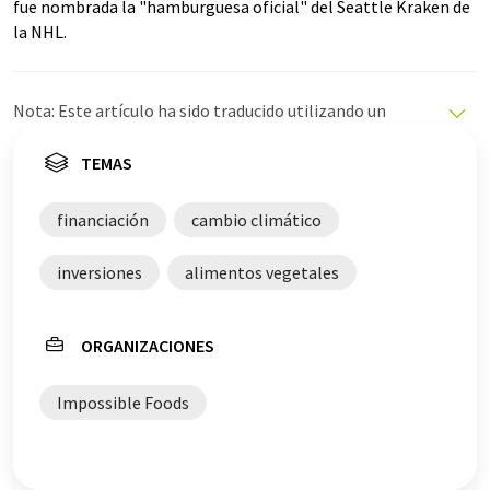
fue nombrada la "hamburguesa oficial" del Seattle Kraken de
la NHL.
Nota: Este artículo ha sido traducido utilizando un
sistema informático sin intervención humana. LUMITOS
ofrece estas traducciones automáticas para presentar
TEMAS
una gama más amplia de noticias de actualidad. Como
este artículo ha sido traducido con traducción
financiación
cambio climático
automática, es posible que contenga errores de
vocabulario, sintaxis o gramática. El artículo original en
inversiones
alimentos vegetales
Inglés se puede encontrar
aquí
.
ORGANIZACIONES
Impossible Foods