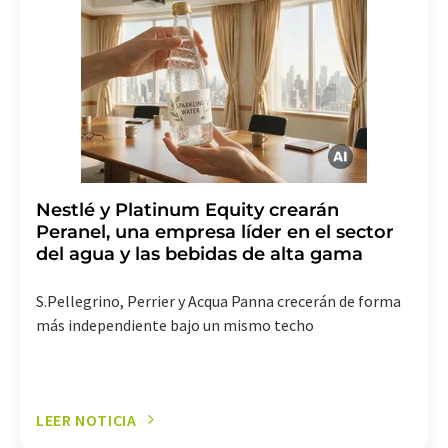
LUMITOS AG, Ernst-Augustin-Str. 2, 12489 Berlín
(Alemania) o por correo electrónico a
revoke@lumitos.com
. Además, en cada correo
electrónico se incluye un enlace para anular la
suscripción al boletín informativo correspondiente.
Nestlé y Platinum Equity crearán
Peranel, una empresa líder en el sector
del agua y las bebidas de alta gama
S.Pellegrino, Perrier y Acqua Panna crecerán de forma
más independiente bajo un mismo techo
LEER NOTICIA