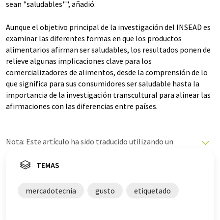
sean "saludables"", añadió.
Aunque el objetivo principal de la investigación del INSEAD es
examinar las diferentes formas en que los productos
alimentarios afirman ser saludables, los resultados ponen de
relieve algunas implicaciones clave para los
comercializadores de alimentos, desde la comprensión de lo
que significa para sus consumidores ser saludable hasta la
importancia de la investigación transcultural para alinear las
afirmaciones con las diferencias entre países.
Nota: Este artículo ha sido traducido utilizando un
sistema informático sin intervención humana. LUMITOS
ofrece estas traducciones automáticas para presentar
TEMAS
una gama más amplia de noticias de actualidad. Como
este artículo ha sido traducido con traducción
mercadotecnia
gusto
etiquetado
automática, es posible que contenga errores de
vocabulario, sintaxis o gramática. El artículo original en