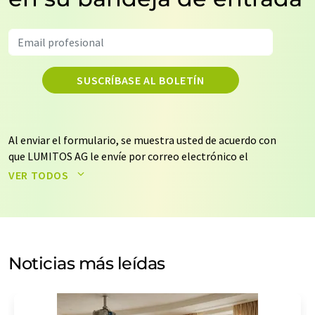
SUSCRÍBASE AL BOLETÍN
Al enviar el formulario, se muestra usted de acuerdo con
que LUMITOS AG le envíe por correo electrónico el
boletín o boletines seleccionados anteriormente. Sus
VER TODOS
datos no se facilitarán a terceros. El almacenamiento y
el procesamiento de sus datos se realiza sobre la base
de nuestra
política de protección de datos
. LUMITOS
puede ponerse en contacto con usted por correo
electrónico a efectos publicitarios o de investigación de
Noticias más leídas
mercado y opinión. Puede revocar en todo momento su
consentimiento sin efecto retroactivo y sin necesidad
de indicar los motivos informando por correo postal a