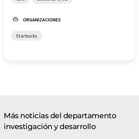
automática, es posible que contenga errores de
vocabulario, sintaxis o gramática. El artículo original en
Inglés se puede encontrar
aquí
.
ORGANIZACIONES
Starbucks
Más noticias del departamento
investigación y desarrollo