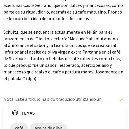
aceitunas Castelvetrano, que son dulces y mantecosas, como
parte de su ritual diario, además de su café matutino. Pronto
se le ocurrió la idea de probar los dos juntos.
Schultz, que se encuentra actualmente en Milán para el
lanzamiento de Oleato, declaró: "Me quedé absolutamente
atónito ante el sabor y la textura únicos que se creaban al
infusionar el aceite de oliva virgen extra Partanna en el café
de Starbucks. Tanto en bebidas de café calientes como frías,
lo que produjo fue un sabor inesperado, aterciopelado y
mantecoso que realzó el café y perdura maravillosamente en
el paladar." (dpa)
Nota: Este artículo ha sido traducido utilizando un
sistema informático sin intervención humana. LUMITOS
ofrece estas traducciones automáticas para presentar
TEMAS
una gama más amplia de noticias de actualidad. Como
este artículo ha sido traducido con traducción
café
aceite de oliva