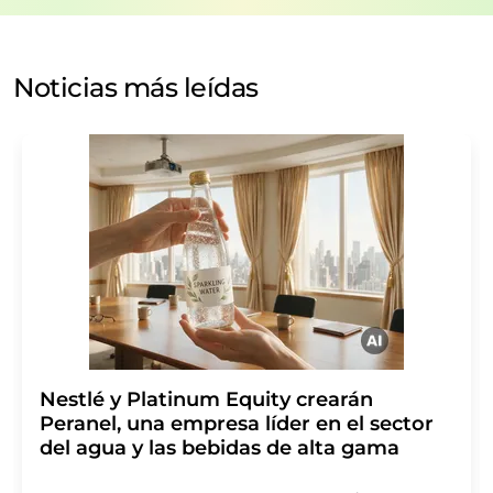
de nuestra
política de protección de datos
. LUMITOS
puede ponerse en contacto con usted por correo
electrónico a efectos publicitarios o de investigación de
Noticias más leídas
mercado y opinión. Puede revocar en todo momento su
consentimiento sin efecto retroactivo y sin necesidad
de indicar los motivos informando por correo postal a
LUMITOS AG, Ernst-Augustin-Str. 2, 12489 Berlín
(Alemania) o por correo electrónico a
revoke@lumitos.com
. Además, en cada correo
electrónico se incluye un enlace para anular la
suscripción al boletín informativo correspondiente.
Nestlé y Platinum Equity crearán
Peranel, una empresa líder en el sector
del agua y las bebidas de alta gama