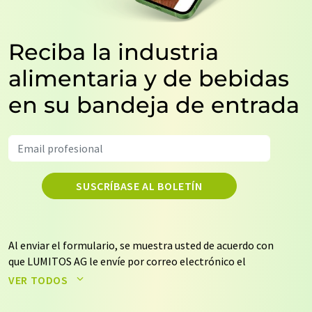
Reciba la industria
alimentaria y de bebidas
en su bandeja de entrada
SUSCRÍBASE AL BOLETÍN
Al enviar el formulario, se muestra usted de acuerdo con
que LUMITOS AG le envíe por correo electrónico el
boletín o boletines seleccionados anteriormente. Sus
VER TODOS
datos no se facilitarán a terceros. El almacenamiento y
el procesamiento de sus datos se realiza sobre la base