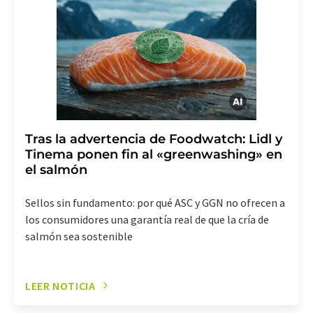
(Alemania) o por correo electrónico a
revoke@lumitos.com
. Además, en cada correo
electrónico se incluye un enlace para anular la
suscripción al boletín informativo correspondiente.
Tras la advertencia de Foodwatch: Lidl y
Tinema ponen fin al «greenwashing» en
el salmón
Sellos sin fundamento: por qué ASC y GGN no ofrecen a
los consumidores una garantía real de que la cría de
salmón sea sostenible
LEER NOTICIA