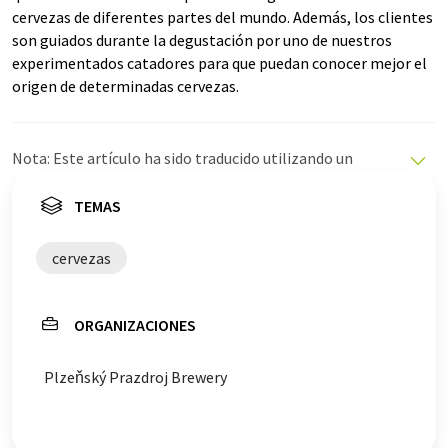
cervezas de diferentes partes del mundo. Además, los clientes
son guiados durante la degustación por uno de nuestros
experimentados catadores para que puedan conocer mejor el
origen de determinadas cervezas.
Nota: Este artículo ha sido traducido utilizando un
sistema informático sin intervención humana. LUMITOS
ofrece estas traducciones automáticas para presentar
TEMAS
una gama más amplia de noticias de actualidad. Como
este artículo ha sido traducido con traducción
cervezas
automática, es posible que contenga errores de
vocabulario, sintaxis o gramática. El artículo original en
Alemán se puede encontrar
aquí
.
ORGANIZACIONES
Plzeňský Prazdroj Brewery