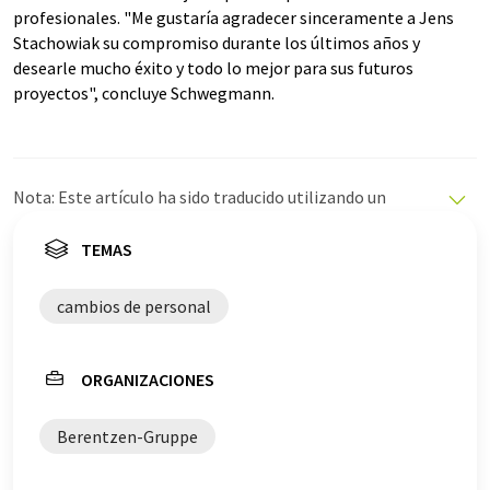
profesionales. "Me gustaría agradecer sinceramente a Jens
Stachowiak su compromiso durante los últimos años y
desearle mucho éxito y todo lo mejor para sus futuros
proyectos", concluye Schwegmann.
Nota: Este artículo ha sido traducido utilizando un
sistema informático sin intervención humana. LUMITOS
ofrece estas traducciones automáticas para presentar
TEMAS
una gama más amplia de noticias de actualidad. Como
este artículo ha sido traducido con traducción
cambios de personal
automática, es posible que contenga errores de
vocabulario, sintaxis o gramática. El artículo original en
Alemán se puede encontrar
aquí
.
ORGANIZACIONES
Berentzen-Gruppe