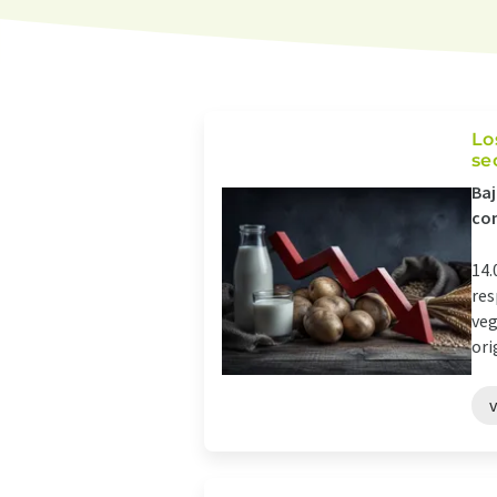
Lo
se
Baj
con
14.
res
veg
orig