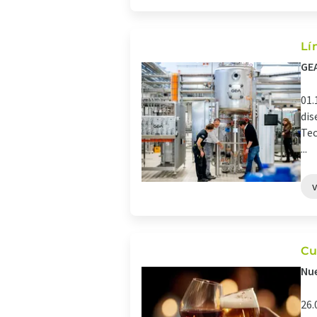
Lí
GEA
01.
dis
Tec
...
Cu
Nue
26.