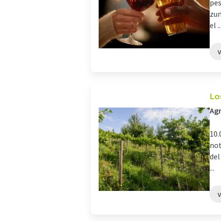
pes
zum
el ..
Lo
Agr
10.
not
del
...