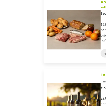
Ap
ca
Seg
19.
beb
pri
la O
La
Est
el 
29.
det