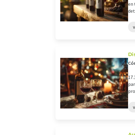
en 
det
Di
Cóm
17.
par
pro
Au