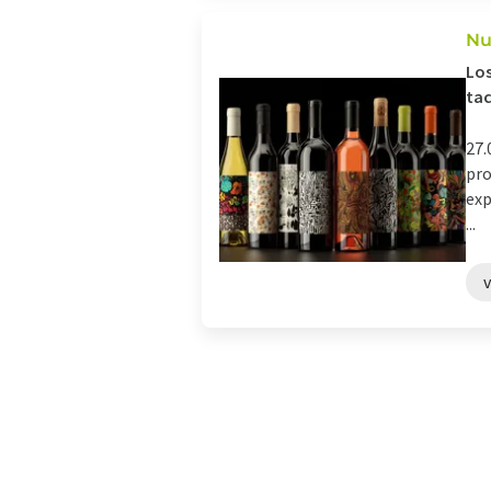
Nu
Los
tac
27.
pro
exp
...