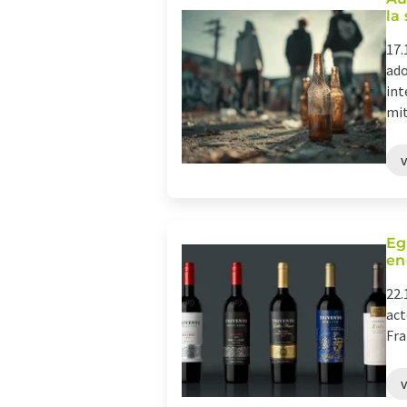
la
17.
ado
int
mit
Eg
en
22.
act
Fra