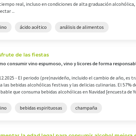
tiempo real, incluso en condiciones de alta graduación alcohólica
ectar ...
vino
ácido acético
análisis de alimentos
sfrute de las fiestas
o consumir vino espumoso, vino y licores de forma responsabl
12.2025 -
El periodo (pre)navideño, incluido el cambio de año, es 
a las bebidas alcohólicas festivas y las delicias culinarias. El 57%
bable que consuma bebidas alcohólicas en Navidad [encuesta de YouGo
vino
bebidas espirituosas
champaña
mentar la edad legal para consumir alcohol mejora 