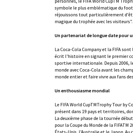
personnes, le FIFA World CupTM Trophy
symbole le plus emblématique du footb
réjouissons tout particulièrement d'êt
magique du trophée avec les visiteurs".
Un partenariat de longue date pour u
La Coca-Cola Company et la FIFA sont l
écrit l'histoire en signant le premier 
sportive internationale. Depuis 2006, l
monde avec Coca-Cola avant les champi
monde entier et faire vivre aux fans de
Un enthousiasme mondial
Le FIFA World CupTMTrophy Tour by Coc
présent dans 19 pays et territoires, do
La deuxième phase de la tournée débuter
pour la Coupe du Monde de la FIFATM 202
États-Unis, l'Australie et le Japon. Au 