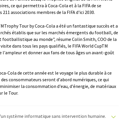
ires, ce qui permettra à Coca-Cola et à la FIFA de se
es 211 associations membres de la FIFA d'ici 2030.
MTrophy Tour by Coca-Cola a été un fantastique succès et a
archés établis que sur les marchés émergents du football, de
t footballistique au monde", résume Colin Smith, COO de la
 visite dans tous les pays qualifiés, le FIFA World CupTM
e l'ampleur et donner aux fans de tous âges un avant-goût
a-Cola de cette année est le voyage le plus durable à ce
ités des consommateurs seront d'abord numériques, ce qui
e minimiser la consommation d'eau, d'énergie, de matériaux
r le Tour.
e d'un système informatique sans intervention humaine.
matiques pour présenter un plus large éventail
raduit avec traduction automatique, il est possible