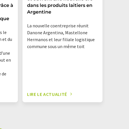
râce à
dans les produits laitiers en
gamme 
Argentine
végétal
ique
La nouvelle coentreprise réunit
s le
Danone Argentina, Mastellone
n et du
Hermanos et leur filiale logistique
commune sous un même toit
 d'une
out en
e de
LIRE LE ACTUALITÉ
LIRE LE