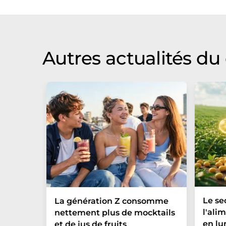
qu'il contienne des erreurs de vocabula
Allemand peut être trouvé
ici
.
Autres actualités d
Le se
La génération Z consomme
l'ali
nettement plus de mocktails
en lu
et de jus de fruits