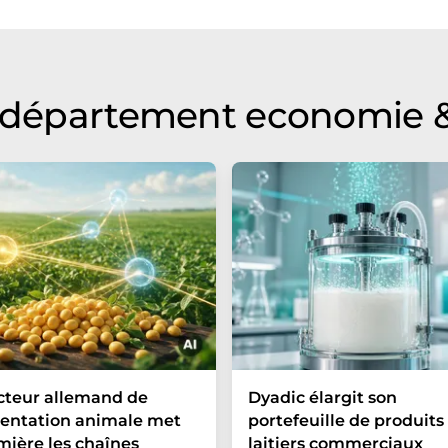
ire, de syntaxe ou de grammaire. L'article original dans
u département economie &
cteur allemand de
Dyadic élargit son
mentation animale met
portefeuille de produits
mière les chaînes
laitiers commerciaux