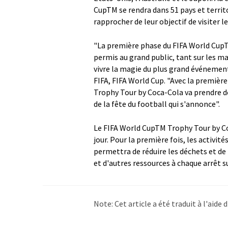
CupTM se rendra dans 51 pays et territo
rapprocher de leur objectif de visiter l
"La première phase du FIFA World CupT
permis au grand public, tant sur les m
vivre la magie du plus grand événemen
FIFA, FIFA World Cup. "Avec la première
Trophy Tour by Coca-Cola va prendre d
de la fête du football qui s'annonce".
Le FIFA World CupTM Trophy Tour by Coc
jour. Pour la première fois, les activ
permettra de réduire les déchets et d
et d'autres ressources à chaque arrêt su
Note: Cet article a été traduit à l'aid
LUMITOS propose ces traductions auto
d'actualités. Comme cet article a été t