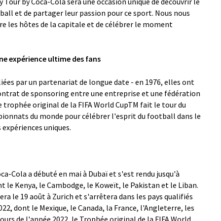
 Tour by Coca-Cola sera une occasion unique de découvrir le
all et de partager leur passion pour ce sport. Nous nous
re les hôtes de la capitale et de célébrer le moment
ne expérience ultime des fans
iées par un partenariat de longue date - en 1976, elles ont
contrat de sponsoring entre une entreprise et une fédération
e trophée original de la FIFA World CupTM fait le tour du
onnats du monde pour célébrer l'esprit du football dans le
s expériences uniques.
a-Cola a débuté en mai à Dubaï et s'est rendu jusqu'à
nt le Kenya, le Cambodge, le Koweït, le Pakistan et le Liban.
a le 19 août à Zurich et s'arrêtera dans les pays qualifiés
2, dont le Mexique, le Canada, la France, l'Angleterre, les
cours de l'année 2022, le Trophée original de la FIFA World