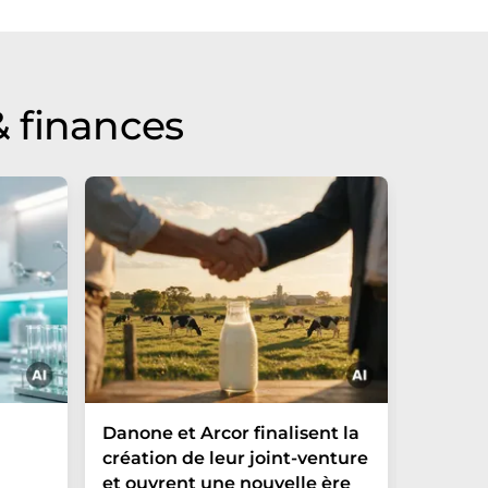
 finances
Danone et Arcor finalisent la
Fazer A
création de leur joint-venture
boisson
et ouvrent une nouvelle ère
magasin