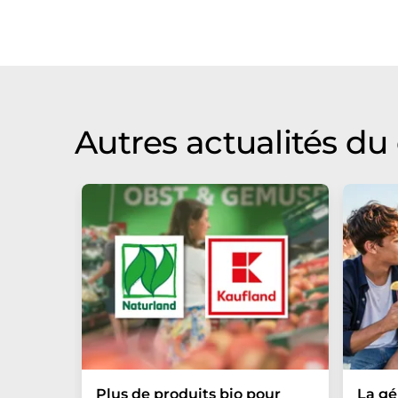
d'actualités. Comme cet article a été t
qu'il contienne des erreurs de vocabula
Allemand peut être trouvé
ici
.
Autres actualités d
Plus de produits bio pour
La g