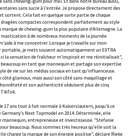
ure sans chewing-gum pour moi. Et dans notre bureau aussi,
mentaires sans sucre à l'entrée. Je propose directement des
t sortent. Cela fait en quelque sorte partie de chaque
Les dragées compactes correspondent parfaitement au style
la marque de chewing-gum la plus populaire d'Allemagne. La
de mastication à de nombreux moments de la journée.
'aide à me concentrer. Lorsque je travaille sur mon
r portable, je mets souvent automatiquement un EXTRA
la sensation de fraîcheur m'inspirait et me réinitialisait",
ge beaucoup en tant que mannequin et partage son expertise
le de vie sur les médias sociaux en tant qu'influenceuse.
 côté glamour, mais aussi son côté sans maquillage et
 honnêteté et son authenticité séduisent plus de cinq
 TikTok.
e 17 ans tout à fait normale à Kaiserslautern, jusqu'à ce
de Germany's Next Topmodel en 2014. Déterminée, elle
e mannequin, entrepreneuse et investisseuse. "Stefanie
 pour beaucoup. Nous sommes très heureux qu'elle soit la
le charge la marque de son énergie positive", déclare Rieke