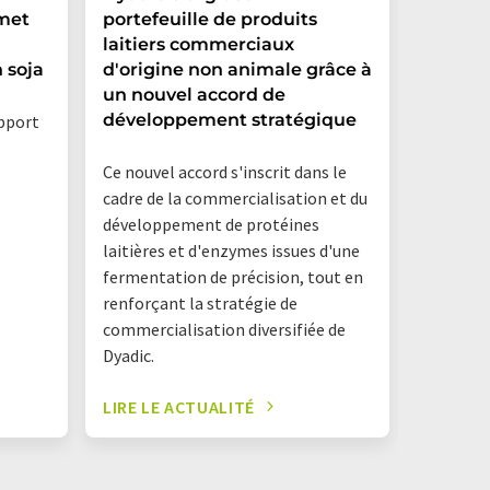
 met
portefeuille de produits
créatio
laitiers commerciaux
et ouvr
 soja
d'origine non animale grâce à
dans le
un nouvel accord de
Argent
développement stratégique
apport
La nouve
Ce nouvel accord s'inscrit dans le
Danone A
cadre de la commercialisation et du
Hermanos
développement de protéines
commune
laitières et d'enzymes issues d'une
fermentation de précision, tout en
renforçant la stratégie de
commercialisation diversifiée de
Dyadic.
LIRE LE ACTUALITÉ
LIRE LE