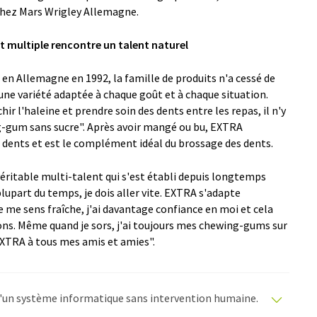
hez Mars Wrigley Allemagne.
t multiple rencontre un talent naturel
en Allemagne en 1992, la famille de produits n'a cessé de
e une variété adaptée à chaque goût et à chaque situation.
ir l'haleine et prendre soin des dents entre les repas, il n'y
g-gum sans sucre". Après avoir mangé ou bu, EXTRA
 dents et est le complément idéal du brossage des dents.
véritable multi-talent qui s'est établi depuis longtemps
upart du temps, je dois aller vite. EXTRA s'adapte
me sens fraîche, j'ai davantage confiance en moi et cela
ons. Même quand je sors, j'ai toujours mes chewing-gums sur
 EXTRA à tous mes amis et amies".
e d'un système informatique sans intervention humaine.
matiques pour présenter un plus large éventail