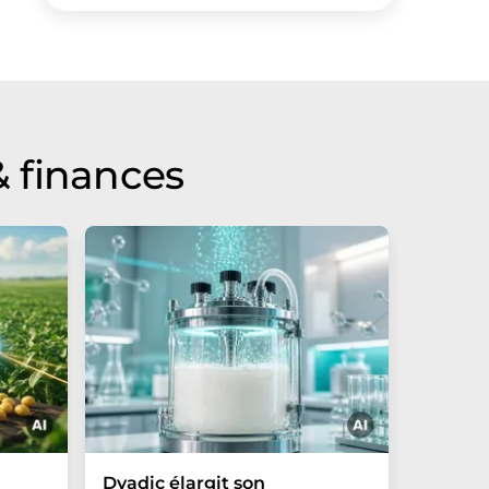
 finances
Dyadic élargit son
Danone 