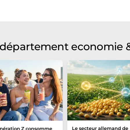
raduit avec traduction automatique, il est possible
ire, de syntaxe ou de grammaire. L'article original dans
u département economie &
Le secteur allemand de
énération Z consomme