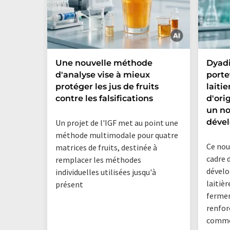
Une nouvelle méthode
Dyadi
d'analyse vise à mieux
porte
protéger les jus de fruits
laiti
contre les falsifications
d'ori
un no
déve
Un projet de l'IGF met au point une
méthode multimodale pour quatre
Ce nouv
matrices de fruits, destinée à
cadre 
remplacer les méthodes
dévelo
individuelles utilisées jusqu'à
laitiè
présent
fermen
renfor
commer