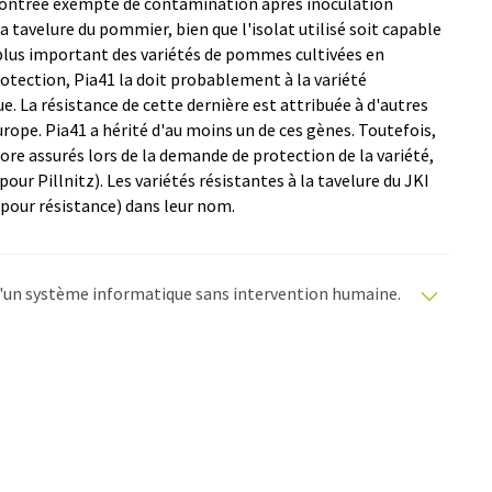
t montrée exempte de contamination après inoculation
a tavelure du pommier, bien que l'isolat utilisé soit capable
 plus important des variétés de pommes cultivées en
rotection, Pia41 la doit probablement à la variété
. La résistance de cette dernière est attribuée à d'autres
rope. Pia41 a hérité d'au moins un de ces gènes. Toutefois,
re assurés lors de la demande de protection de la variété,
(pour Pillnitz). Les variétés résistantes à la tavelure du JKI
pour résistance) dans leur nom.
e d'un système informatique sans intervention humaine.
matiques pour présenter un plus large éventail
raduit avec traduction automatique, il est possible
ire, de syntaxe ou de grammaire. L'article original dans