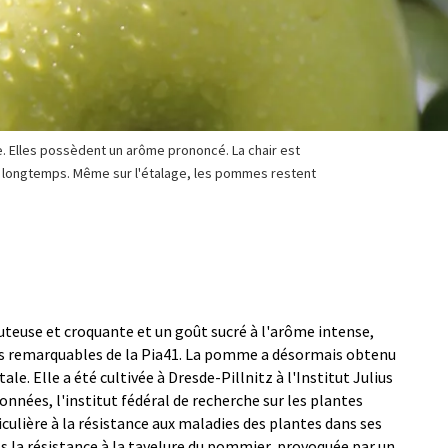
e. Elles possèdent un arôme prononcé. La chair est
s longtemps. Même sur l'étalage, les pommes restent
juteuse et croquante et un goût sucré à l'arôme intense,
ues remarquables de la Pia41. La pomme a désormais obtenu
ale. Elle a été cultivée à Dresde-Pillnitz à l'Institut Julius
nnées, l'institut fédéral de recherche sur les plantes
culière à la résistance aux maladies des plantes dans ses
ts la résistance à la tavelure du pommier, provoquée par un