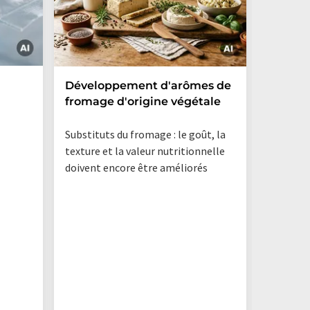
L'intell
Développement d'arômes de
pourrai
fromage d'origine végétale
le cycle
actuel
Substituts du fromage : le goût, la
secteur
texture et la valeur nutritionnelle
doivent encore être améliorés
Un nouve
données 
implanté
modèles 
système 