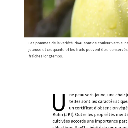
Les pommes de la variété Pia41 sont de couleur vert-jaun
juteuse et croquante et les fruits peuvent être conservé
fraîches longtemps.
U
ne peau vert-jaune, une chair 
telles sont les caractéristiq
un certificat d'obtention végét
Kühn (JKI). Outre les propriétés mentio
cultivées accorde une importance parti
sélections. Pia41 a hérité de ses paren