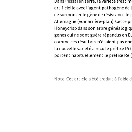
Dans l'essai en serre, la variété s'es
artificielle avec l'agent pathogène de l
de surmonter le gène de résistance le
Allemagne (voir arrière-plan). Cette p
Honeycrisp dans son arbre généalogique
gènes qui ne sont guère répandus en Eu
comme ces résultats n'étaient pas enco
la nouvelle variété a reçu le préfixe Pi 
portent habituellement le préfixe Re (
Note: Cet article a été traduit à l'aid
LUMITOS propose ces traductions auto
d'actualités. Comme cet article a été t
qu'il contienne des erreurs de vocabula
Allemand peut être trouvé
ici
.