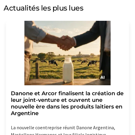
et d'opinion. Vous pouvez à tout moment révoquer
Actualités les plus lues
votre consentement sans indication de motifs à
LUMITOS AG, Ernst-Augustin-Str. 2, 12489 Berlin,
Allemagne ou par e-mail à
revoke@lumitos.com
avec
effet pour l'avenir. De plus, chaque courriel contient un
lien pour se désabonner de la newsletter
correspondante.
Danone et Arcor finalisent la création de
leur joint-venture et ouvrent une
nouvelle ère dans les produits laitiers en
Argentine
La nouvelle coentreprise réunit Danone Argentina,
Mastellone Hermanos et leur filiale logistique