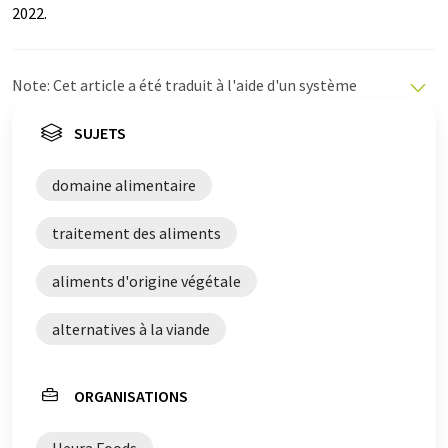
2022.
Note: Cet article a été traduit à l'aide d'un système
informatique sans intervention humaine. LUMITOS
propose ces traductions automatiques pour présenter
SUJETS
un plus large éventail d'actualités. Comme cet article a
été traduit avec traduction automatique, il est possible
domaine alimentaire
qu'il contienne des erreurs de vocabulaire, de syntaxe ou
de grammaire. L'article original dans Anglais peut être
traitement des aliments
trouvé
ici
.
aliments d'origine végétale
alternatives à la viande
ORGANISATIONS