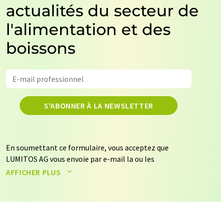
actualités du secteur de
l'alimentation et des
boissons
S'ABONNER À LA NEWSLETTER
En soumettant ce formulaire, vous acceptez que
LUMITOS AG vous envoie par e-mail la ou les
newsletters sélectionnées ci-dessus. Vos données ne
AFFICHER PLUS
seront pas transmises à des tiers. Vos données seront
stockées et traitées conformément à nos
règles de
protection des données
. LUMITOS peut vous contacter
par e-mail à des fins publicitaires ou d'études de marché