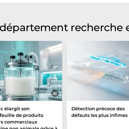
ire, de syntaxe ou de grammaire. L'article original dans
u département recherche
c élargit son
Détection précoce des
feuille de produits
défauts les plus infimes
ers commerciaux
gine non animale grâce à