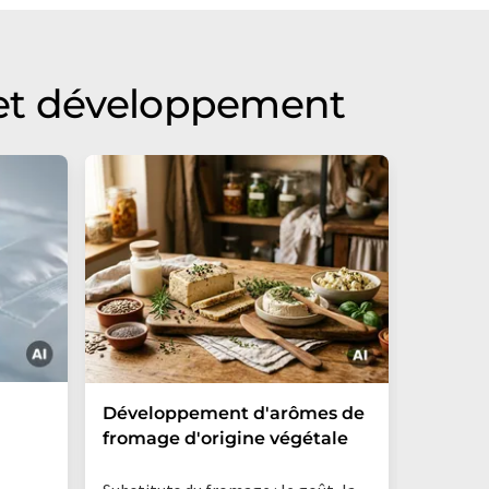
 et développement
L'intell
Développement d'arômes de
pourrai
fromage d'origine végétale
le cycle
actuel