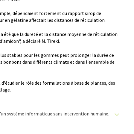
xemple, dépendaient fortement du rapport sirop de
r en gélatine affectait les distances de réticulation.
a été que la dureté et la distance moyenne de réticulation
d'amidon", a déclaré M. Tireki.
plus stables pour les gommes peut prolonger la durée de
es bonbons dans différents climats et dans l'ensemble de
'étudier le rôle des formulations à base de plantes, des
llage.
e d'un système informatique sans intervention humaine.
matiques pour présenter un plus large éventail
raduit avec traduction automatique, il est possible