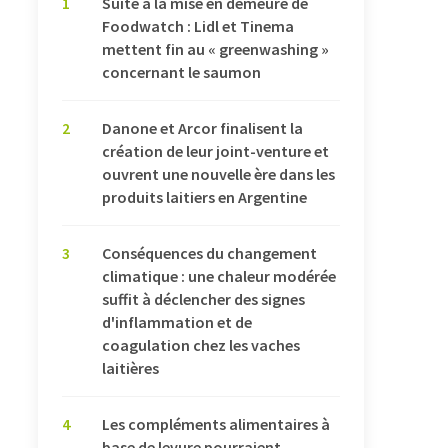
1
Suite à la mise en demeure de
Foodwatch : Lidl et Tinema
mettent fin au « greenwashing »
concernant le saumon
2
Danone et Arcor finalisent la
création de leur joint-venture et
ouvrent une nouvelle ère dans les
produits laitiers en Argentine
3
Conséquences du changement
climatique : une chaleur modérée
suffit à déclencher des signes
d'inflammation et de
coagulation chez les vaches
laitières
4
Les compléments alimentaires à
base de levure pourraient