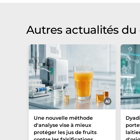
qu'il contienne des erreurs de vocabula
Anglais peut être trouvé
ici
.
Autres actualités d
Une nouvelle méthode
Dyadi
d'analyse vise à mieux
porte
protéger les jus de fruits
laiti
contre les falsifications
d'ori