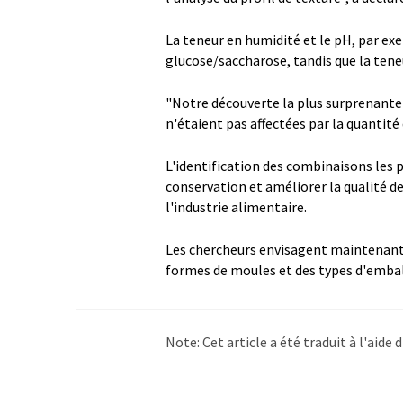
La teneur en humidité et le pH, par e
glucose/saccharose, tandis que la teneu
"Notre découverte la plus surprenante 
n'étaient pas affectées par la quantité 
L'identification des combinaisons les 
conservation et améliorer la qualité d
l'industrie alimentaire.
Les chercheurs envisagent maintenant d
formes de moules et des types d'emba
Note: Cet article a été traduit à l'aid
LUMITOS propose ces traductions auto
d'actualités. Comme cet article a été t