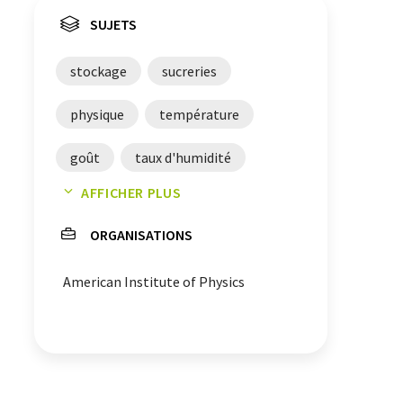
SUJETS
stockage
sucreries
physique
température
goût
taux d'humidité
AFFICHER PLUS
molécules
recettes
ORGANISATIONS
glucose
American Institute of Physics