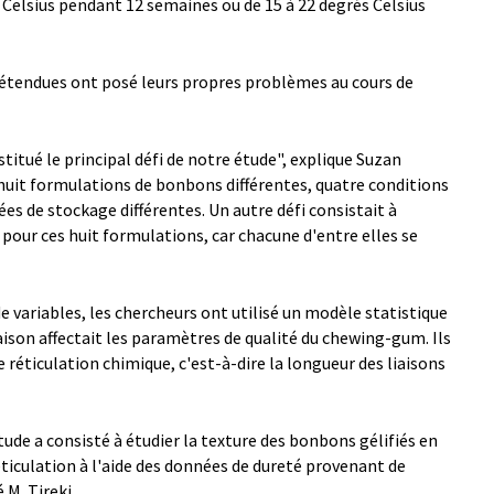
s Celsius pendant 12 semaines ou de 15 à 22 degrés Celsius
étendues ont posé leurs propres problèmes au cours de
itué le principal défi de notre étude", explique Suzan
s huit formulations de bonbons différentes, quatre conditions
es de stockage différentes. Un autre défi consistait à
our ces huit formulations, car chacune d'entre elles se
e variables, les chercheurs ont utilisé un modèle statistique
on affectait les paramètres de qualité du chewing-gum. Ils
réticulation chimique, c'est-à-dire la longueur des liaisons
tude a consisté à étudier la texture des bonbons gélifiés en
iculation à l'aide des données de dureté provenant de
 M. Tireki.