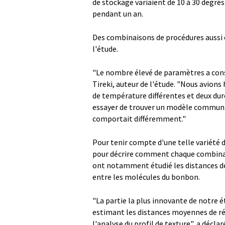
de stockage variaient de 10 à 30 degré
pendant un an.
Des combinaisons de procédures aussi 
l'étude.
"Le nombre élevé de paramètres a const
Tireki, auteur de l'étude. "Nous avion
de température différentes et deux duré
essayer de trouver un modèle commun p
comportait différemment."
Pour tenir compte d'une telle variété d
pour décrire comment chaque combinais
ont notamment étudié les distances de 
entre les molécules du bonbon.
"La partie la plus innovante de notre é
estimant les distances moyennes de rét
l'analyse du profil de texture", a déclaré