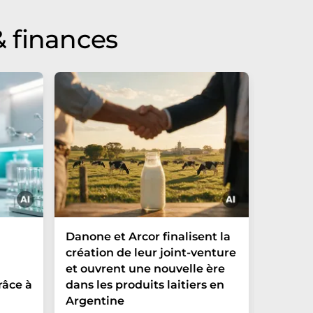
 finances
Danone et Arcor finalisent la
Fazer A
création de leur joint-venture
boisson
et ouvrent une nouvelle ère
magasin
râce à
dans les produits laitiers en
gamme 
Argentine
végétal