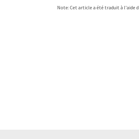
Note: Cet article a été traduit à l'aid
LUMITOS propose ces traductions auto
d'actualités. Comme cet article a été t
qu'il contienne des erreurs de vocabula
Anglais peut être trouvé
ici
.