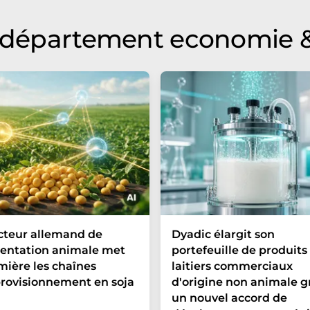
u département economie &
cteur allemand de
Dyadic élargit son
mentation animale met
portefeuille de produits
mière les chaînes
laitiers commerciaux
rovisionnement en soja
d'origine non animale g
un nouvel accord de