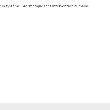
e d'un système informatique sans intervention humaine.
matiques pour présenter un plus large éventail
raduit avec traduction automatique, il est possible
ire, de syntaxe ou de grammaire. L'article original dans