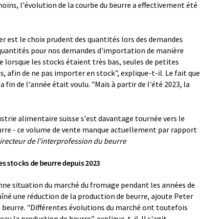
oins, l'évolution de la courbe du beurre a effectivement été
r est le choix prudent des quantités lors des demandes
 quantités pour nos demandes d'importation de manière
 lorsque les stocks étaient très bas, seules de petites
 afin de ne pas importer en stock", explique-t-il. Le fait que
 fin de l'année était voulu. "Mais à partir de l'été 2023, la
ustrie alimentaire suisse s'est davantage tournée vers le
urre - ce volume de vente manque actuellement par rapport
irecteur de l'interprofession du beurre
es stocks de beurre depuis 2023
 bonne situation du marché du fromage pendant les années de
né une réduction de la production de beurre, ajoute Peter
u beurre. "Différentes évolutions du marché ont toutefois
u la production de beurre", explique-t-il. Il s'agit