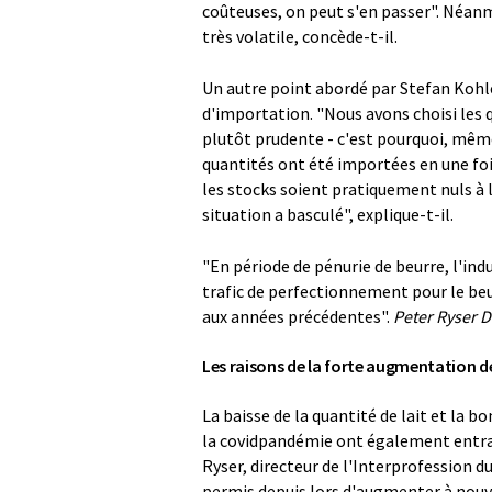
coûteuses, on peut s'en passer". Néanm
très volatile, concède-t-il.
Un autre point abordé par Stefan Kohle
d'importation. "Nous avons choisi les
plutôt prudente - c'est pourquoi, même
quantités ont été importées en une fois,
les stocks soient pratiquement nuls à la
situation a basculé", explique-t-il.
"En période de pénurie de beurre, l'ind
trafic de perfectionnement pour le be
aux années précédentes".
Peter Ryser D
Les raisons de la forte augmentation d
La baisse de la quantité de lait et la
la covidpandémie ont également entraî
Ryser, directeur de l'Interprofession d
permis depuis lors d'augmenter à nouvea