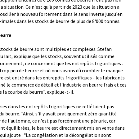
ituation. Ce n'est qu'à partir de 2023 que la situation a
sciller à nouveau fortement dans le sens inverse jusqu'en
ximales dans les stocks de beurre de plus de 8'000 tonnes.
beurre
s stocks de beurre sont multiples et complexes. Stefan
du lait, explique que les stocks, souvent utilisés comme
sionnement, ne concernent que les entrepôts frigorifiques :
t trop peu de beurre et où nous avons dû combler le manque
e est entré dans les entrepôts frigorifiques - les fabricants
é le commerce de détail et l'industrie en beurre frais et ces
la courbe du beurre", explique-t-il.
ries dans les entrepôts frigorifiques ne reflétaient pas
u beurre. "Ainsi, s'il y avait pratiquement zéro quantité
r de l'automne, ce n'est pas forcément une pénurie, car
nt équilibrées, le beurre est directement mis en vente dans
qui ajoute : "La congélation et la décongélation sont