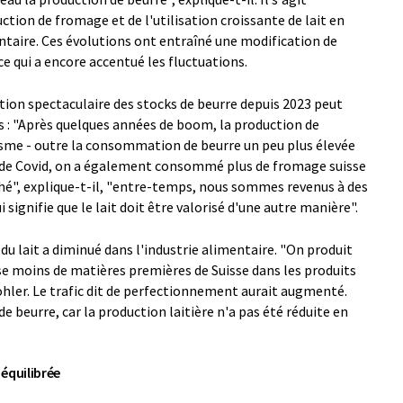
tion de fromage et de l'utilisation croissante de lait en
ntaire. Ces évolutions ont entraîné une modification de
 ce qui a encore accentué les fluctuations.
tion spectaculaire des stocks de beurre depuis 2023 peut
es : "Après quelques années de boom, la production de
sme - outre la consommation de beurre un peu plus élevée
 de Covid, on a également consommé plus de fromage suisse
hé", explique-t-il, "entre-temps, nous sommes revenus à des
ignifie que le lait doit être valorisé d'une autre manière".
u lait a diminué dans l'industrie alimentaire. "On produit
ise moins de matières premières de Suisse dans les produits
hler. Le trafic dit de perfectionnement aurait augmenté.
e beurre, car la production laitière n'a pas été réduite en
 équilibrée