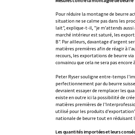
Mesures contre la montagne de beurre
Pour réduire la montagne de beurre actu
situation ne se calme pas dans les proch
lait", explique-t-il, "je m'attends aussi
marché intérieur est saturé, les export
B". Par ailleurs, davantage d'argent ser
matières premières afin de réagir à l'
recours, les exportations de beurre via
convaincu que cela ne sera pas encore à
Peter Ryser souligne entre-temps l'im
perfectionnement par du beurre suisse
devraient essayer de remplacer les quan
existe en outre ici la possibilité de cré
matières premières de l'Interprofession
utilisé pour les produits d'exportation"
nationale de beurre tout en réduisant l
Les quantités importées et leurs cons