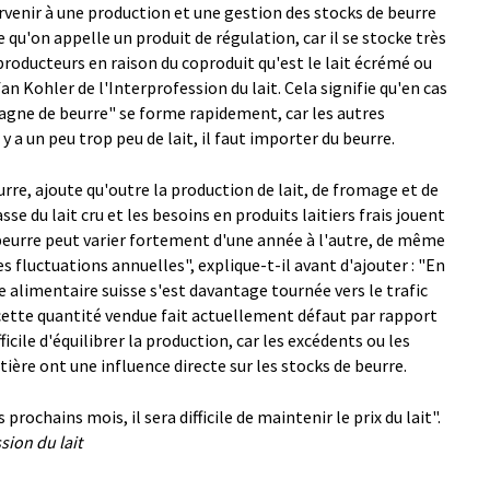
rvenir à une production et une gestion des stocks de beurre
ce qu'on appelle un produit de régulation, car il se stocke très
 producteurs en raison du coproduit qu'est le lait écrémé ou
an Kohler de l'Interprofession du lait. Cela signifie qu'en cas
tagne de beurre" se forme rapidement, car les autres
y a un peu trop peu de lait, il faut importer du beurre.
urre, ajoute qu'outre la production de lait, de fromage et de
sse du lait cru et les besoins en produits laitiers frais jouent
beurre peut varier fortement d'une année à l'autre, de même
s fluctuations annuelles", explique-t-il avant d'ajouter : "En
ie alimentaire suisse s'est davantage tournée vers le trafic
cette quantité vendue fait actuellement défaut par rapport
ficile d'équilibrer la production, car les excédents ou les
itière ont une influence directe sur les stocks de beurre.
 prochains mois, il sera difficile de maintenir le prix du lait".
sion du lait