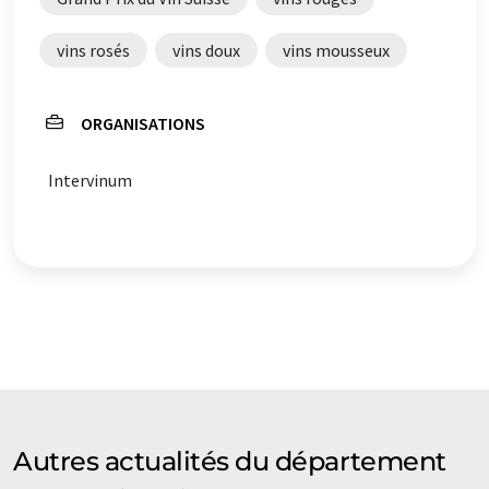
qu'il contienne des erreurs de vocabulaire, de syntaxe ou
de grammaire. L'article original dans Allemand peut
vins rosés
vins doux
vins mousseux
être trouvé
ici
.
ORGANISATIONS
Intervinum
Autres actualités du département