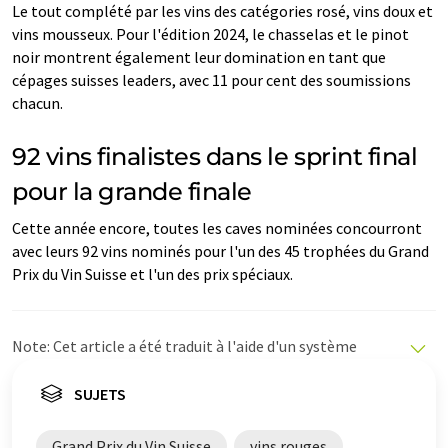
Le tout complété par les vins des catégories rosé, vins doux et
vins mousseux. Pour l'édition 2024, le chasselas et le pinot
noir montrent également leur domination en tant que
cépages suisses leaders, avec 11 pour cent des soumissions
chacun.
92 vins finalistes dans le sprint final
pour la grande finale
Cette année encore, toutes les caves nominées concourront
avec leurs 92 vins nominés pour l'un des 45 trophées du Grand
Prix du Vin Suisse et l'un des prix spéciaux.
Note: Cet article a été traduit à l'aide d'un système
informatique sans intervention humaine. LUMITOS
propose ces traductions automatiques pour présenter
SUJETS
un plus large éventail d'actualités. Comme cet article a
été traduit avec traduction automatique, il est possible
Grand Prix du Vin Suisse
vins rouges