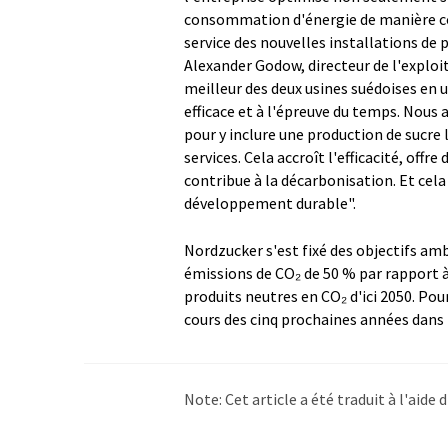
consommation d'énergie de manière con
service des nouvelles installations de 
Alexander Godow, directeur de l'exploi
meilleur des deux usines suédoises en u
efficace et à l'épreuve du temps. Nous
pour y inclure une production de sucre 
services. Cela accroît l'efficacité, off
contribue à la décarbonisation. Et cel
développement durable".
Nordzucker s'est fixé des objectifs ambi
émissions de CO₂ de 50 % par rapport à 
produits neutres en CO₂ d'ici 2050. Pour
cours des cinq prochaines années dans
Note: Cet article a été traduit à l'aid
LUMITOS propose ces traductions auto
d'actualités. Comme cet article a été t