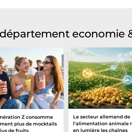
ire, de syntaxe ou de grammaire. L'article original dans
u département economie &
Le secteur allemand de
énération Z consomme
l'alimentation animale
ment plus de mocktails
en lumière les chaînes
jus de fruits