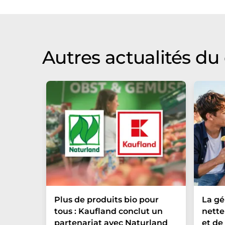
qu'il contienne des erreurs de vocabula
Anglais peut être trouvé
ici
.
Autres actualités d
Plus de produits bio pour
La g
tous : Kaufland conclut un
nette
partenariat avec Naturland
et de 