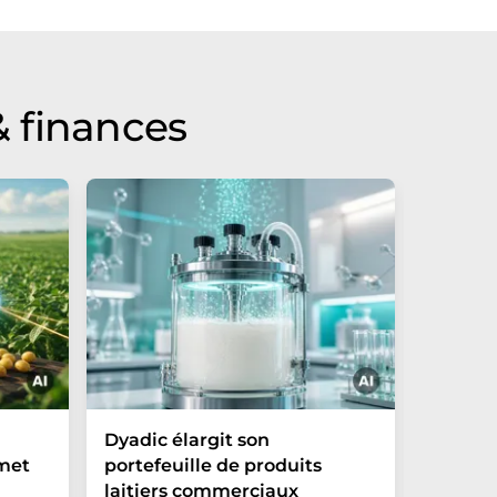
 finances
Dyadic élargit son
Danone 
 met
portefeuille de produits
créatio
laitiers commerciaux
et ouvr