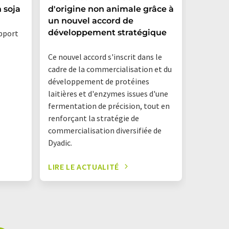
 soja
d'origine non animale grâce à
dans le
un nouvel accord de
Argent
développement stratégique
apport
La nouve
Ce nouvel accord s'inscrit dans le
Danone A
cadre de la commercialisation et du
Hermanos
développement de protéines
commune
laitières et d'enzymes issues d'une
fermentation de précision, tout en
renforçant la stratégie de
commercialisation diversifiée de
Dyadic.
LIRE LE ACTUALITÉ
LIRE LE