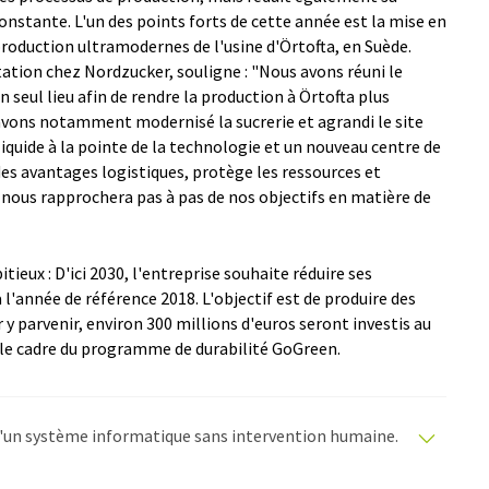
stante. L'un des points forts de cette année est la mise en
production ultramodernes de l'usine d'Örtofta, en Suède.
tation chez Nordzucker, souligne : "Nous avons réuni le
n seul lieu afin de rendre la production à Örtofta plus
 avons notamment modernisé la sucrerie et agrandi le site
liquide à la pointe de la technologie et un nouveau centre de
re des avantages logistiques, protège les ressources et
a nous rapprochera pas à pas de nos objectifs en matière de
tieux : D'ici 2030, l'entreprise souhaite réduire ses
l'année de référence 2018. L'objectif est de produire des
 y parvenir, environ 300 millions d'euros seront investis au
 le cadre du programme de durabilité GoGreen.
e d'un système informatique sans intervention humaine.
matiques pour présenter un plus large éventail
raduit avec traduction automatique, il est possible