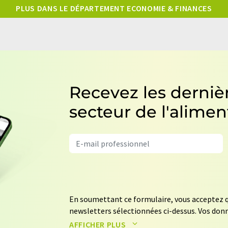
PLUS DANS LE DÉPARTEMENT ECONOMIE & FINANCES
Recevez les dernièr
secteur de l'alimen
En soumettant ce formulaire, vous acceptez q
newsletters sélectionnées ci-dessus. Vos donn
données seront stockées et traitées confor
AFFICHER PLUS