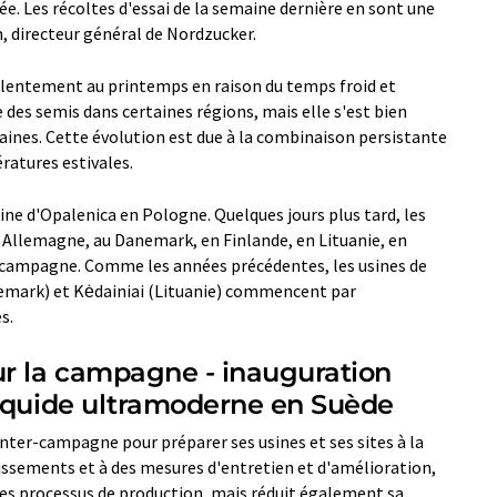
. Les récoltes d'essai de la semaine dernière en sont une
n, directeur général de Nordzucker.
é lentement au printemps en raison du temps froid et
 des semis dans certaines régions, mais elle s'est bien
aines. Cette évolution est due à la combinaison persistante
ératures estivales.
ine d'Opalenica en Pologne. Quelques jours plus tard, les
 Allemagne, au Danemark, en Finlande, en Lituanie, en
la campagne. Comme les années précédentes, les usines de
mark) et Kėdainiai (Lituanie) commencent par
s.
ur la campagne - inauguration
liquide ultramoderne en Suède
inter-campagne pour préparer ses usines et ses sites à la
issements et à des mesures d'entretien et d'amélioration,
es processus de production, mais réduit également sa