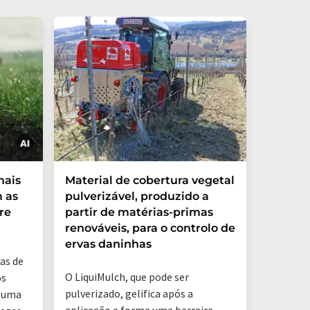
Os mod
mais
Material de cobertura vegetal
rendim
 as
pulverizável, produzido a
intens
re
partir de matérias-primas
reage 
renováveis, para o controlo de
ervas daninhas
as de
O LiquiMulch, que pode ser
os
pulverizado, gelifica após a
i uma
aplicação e forma uma barreira