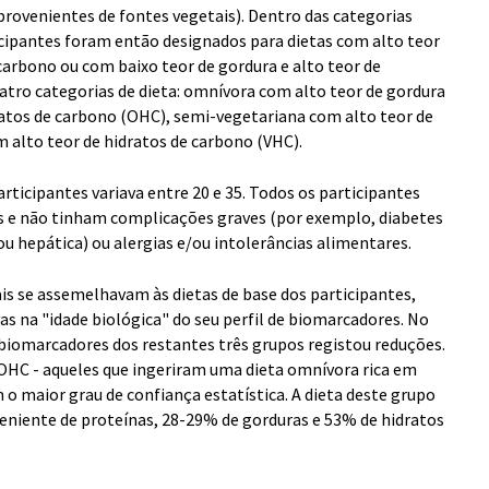
rovenientes de fontes vegetais). Dentro das categorias
cipantes foram então designados para dietas com alto teor
 carbono ou com baixo teor de gordura e alto teor de
atro categorias de dieta: omnívora com alto teor de gordura
atos de carbono (OHC), semi-vegetariana com alto teor de
 alto teor de hidratos de carbono (VHC).
rticipantes variava entre 20 e 35. Todos os participantes
 e não tinham complicações graves (por exemplo, diabetes
ou hepática) ou alergias e/ou intolerâncias alimentares.
is se assemelhavam às dietas de base dos participantes,
as na "idade biológica" do seu perfil de biomarcadores. No
e biomarcadores dos restantes três grupos registou reduções.
 OHC - aqueles que ingeriram uma dieta omnívora rica em
 o maior grau de confiança estatística. A dieta deste grupo
eniente de proteínas, 28-29% de gorduras e 53% de hidratos