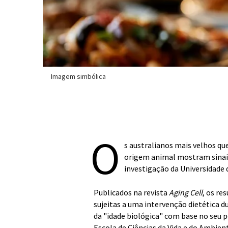
Imagem simbólica
O
s australianos mais velhos qu
origem animal mostram sinais
investigação da Universidade 
Publicados na revista
Aging Cell
, os re
sujeitas a uma intervenção dietética
da "idade biológica" com base no seu p
Escola de Ciências da Vida e do Ambien