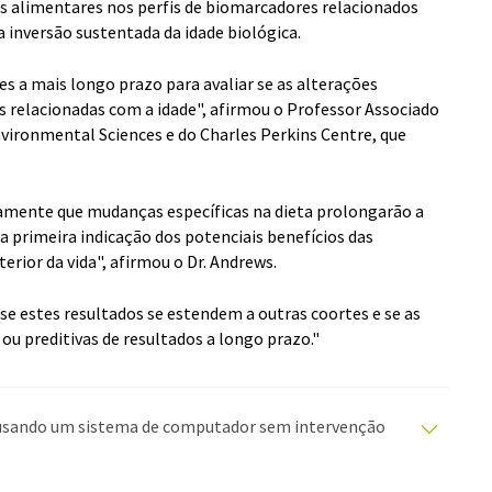
es alimentares nos perfis de biomarcadores relacionados
 inversão sustentada da idade biológica.
s a mais longo prazo para avaliar se as alterações
s relacionadas com a idade", afirmou o Professor Associado
Environmental Sciences e do Charles Perkins Centre, que
vamente que mudanças específicas na dieta prolongarão a
a primeira indicação dos potenciais benefícios das
rior da vida", afirmou o Dr. Andrews.
 se estes resultados se estendem a outras coortes e se as
ou preditivas de resultados a longo prazo."
o usando um sistema de computador sem intervenção
duções automáticas para apresentar uma gama mais
rtigo foi traduzido com tradução automática, é