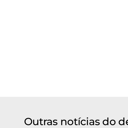
possível que contenha erros de vocabul
Inglês pode ser encontrado
aqui
.
Outras notícias do 