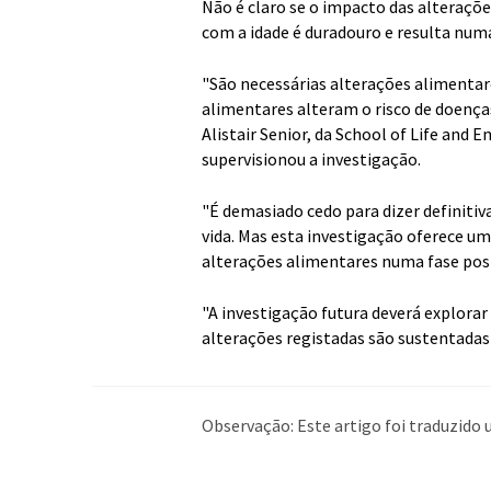
Não é claro se o impacto das alteraçõ
com a idade é duradouro e resulta numa
"São necessárias alterações alimentare
alimentares alteram o risco de doença
Alistair Senior, da School of Life and 
supervisionou a investigação.
"É demasiado cedo para dizer definiti
vida. Mas esta investigação oferece um
alterações alimentares numa fase poste
"A investigação futura deverá explorar
alterações registadas são sustentadas 
Observação: Este artigo foi traduzid
humana. A LUMITOS oferece essas tra
ampla de notícias atuais. Como este a