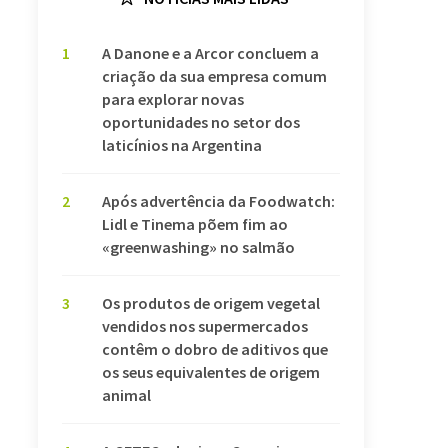
1
A Danone e a Arcor concluem a
criação da sua empresa comum
para explorar novas
oportunidades no setor dos
laticínios na Argentina
2
Após advertência da Foodwatch:
Lidl e Tinema põem fim ao
«greenwashing» no salmão
3
Os produtos de origem vegetal
vendidos nos supermercados
contêm o dobro de aditivos que
os seus equivalentes de origem
animal