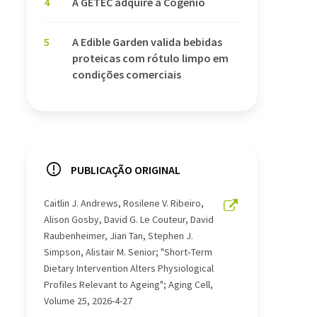
4
A GETEC adquire a Cogenio
5
A Edible Garden valida bebidas
proteicas com rótulo limpo em
condições comerciais
PUBLICAÇÃO ORIGINAL
Caitlin J. Andrews, Rosilene V. Ribeiro,
Alison Gosby, David G. Le Couteur, David
Raubenheimer, Jian Tan, Stephen J.
Simpson, Alistair M. Senior; "Short‐Term
Dietary Intervention Alters Physiological
Profiles Relevant to Ageing"; Aging Cell,
Volume 25, 2026-4-27