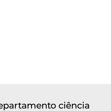
ário, sintaxe ou gramática. O artigo original em
departamento ciência