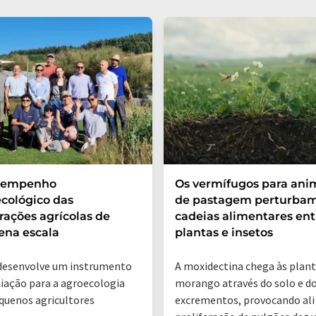
sempenho
Os vermífugos para ani
cológico das
de pastagem perturbam
rações agrícolas de
cadeias alimentares ent
ena escala
plantas e insetos
desenvolve um instrumento
A moxidectina chega às plant
liação para a agroecologia
morango através do solo e d
quenos agricultores
excrementos, provocando al