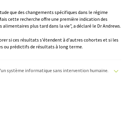
rtitude que des changements spécifiques dans le régime
Mais cette recherche offre une première indication des
limentaires plus tard dans la vie", a déclaré le Dr Andrews.
rer si ces résultats s'étendent à d'autres cohortes et si les
 ou prédictifs de résultats à long terme.
e d'un système informatique sans intervention humaine.
matiques pour présenter un plus large éventail
raduit avec traduction automatique, il est possible
ire, de syntaxe ou de grammaire. L'article original dans