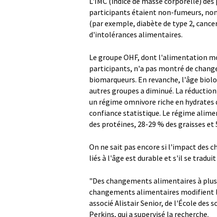
L'IMC (indice de masse corporelle) des 
participants étaient non-fumeurs, no
(par exemple, diabète de type 2, cancer
d'intolérances alimentaires.
Le groupe OHF, dont l'alimentation mod
participants, n'a pas montré de change
biomarqueurs. En revanche, l'âge biolo
autres groupes a diminué. La réduction 
un régime omnivore riche en hydrates d
confiance statistique. Le régime alim
des protéines, 28-29 % des graisses et
On ne sait pas encore si l'impact des 
liés à l'âge est durable et s'il se tradu
"Des changements alimentaires à plus 
changements alimentaires modifient le 
associé Alistair Senior, de l'École des 
Perkins, qui a supervisé la recherche.