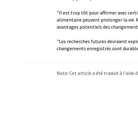
"Il est trop tôt pour affirmer avec ce
alimentaire peuvent prolonger la vie. 
avantages potentiels des changements a
"Les recherches futures devraient explo
changements enregistrés sont durables
Note: Cet article a été traduit à l'aid
LUMITOS propose ces traductions auto
d'actualités. Comme cet article a été t
qu'il contienne des erreurs de vocabula
Anglais peut être trouvé
ici
.