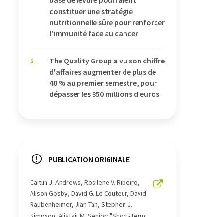
base de levure pourraient
constituer une stratégie
nutritionnelle sûre pour renforcer
l'immunité face au cancer
5
The Quality Group a vu son chiffre
d'affaires augmenter de plus de
40 % au premier semestre, pour
dépasser les 850 millions d'euros
PUBLICATION ORIGINALE
Caitlin J. Andrews, Rosilene V. Ribeiro,
Alison Gosby, David G. Le Couteur, David
Raubenheimer, Jian Tan, Stephen J.
Simpson, Alistair M. Senior; "Short‐Term