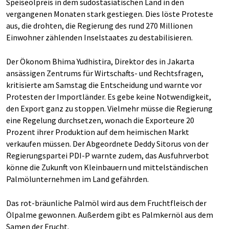
Speiseölpreis in dem südostasiatischen Land in den
vergangenen Monaten stark gestiegen. Dies löste Proteste
aus, die drohten, die Regierung des rund 270 Millionen
Einwohner zählenden Inselstaates zu destabilisieren.
Der Ökonom Bhima Yudhistira, Direktor des in Jakarta
ansässigen Zentrums für Wirtschafts- und Rechtsfragen,
kritisierte am Samstag die Entscheidung und warnte vor
Protesten der Importländer. Es gebe keine Notwendigkeit,
den Export ganz zu stoppen. Vielmehr müsse die Regierung
eine Regelung durchsetzen, wonach die Exporteure 20
Prozent ihrer Produktion auf dem heimischen Markt
verkaufen müssen. Der Abgeordnete Deddy Sitorus von der
Regierungspartei PDI-P warnte zudem, das Ausfuhrverbot
könne die Zukunft von Kleinbauern und mittelständischen
Palmölunternehmen im Land gefährden.
Das rot-bräunliche Palmöl wird aus dem Fruchtfleisch der
Ölpalme gewonnen. Außerdem gibt es Palmkernöl aus dem
Samen der Frucht.