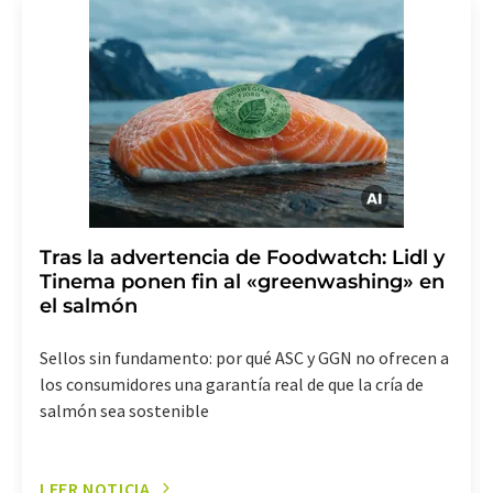
de indicar los motivos informando por correo postal a
LUMITOS AG, Ernst-Augustin-Str. 2, 12489 Berlín
(Alemania) o por correo electrónico a
revoke@lumitos.com
. Además, en cada correo
electrónico se incluye un enlace para anular la
suscripción al boletín informativo correspondiente.
Tras la advertencia de Foodwatch: Lidl y
Tinema ponen fin al «greenwashing» en
el salmón
Sellos sin fundamento: por qué ASC y GGN no ofrecen a
los consumidores una garantía real de que la cría de
salmón sea sostenible
LEER NOTICIA