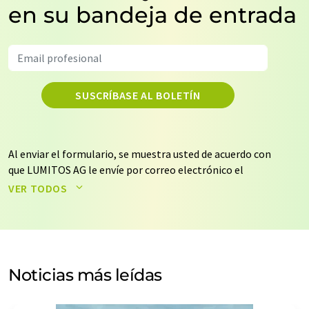
en su bandeja de entrada
SUSCRÍBASE AL BOLETÍN
Al enviar el formulario, se muestra usted de acuerdo con
que LUMITOS AG le envíe por correo electrónico el
boletín o boletines seleccionados anteriormente. Sus
VER TODOS
datos no se facilitarán a terceros. El almacenamiento y
el procesamiento de sus datos se realiza sobre la base
de nuestra
política de protección de datos
. LUMITOS
puede ponerse en contacto con usted por correo
electrónico a efectos publicitarios o de investigación de
Noticias más leídas
mercado y opinión. Puede revocar en todo momento su
consentimiento sin efecto retroactivo y sin necesidad