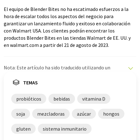
El equipo de Blender Bites no ha escatimado esfuerzos a la
hora de escalar todos los aspectos del negocio para
garantizar un lanzamiento fluido y exitoso en colaboración
con Walmart USA. Los clientes podrán encontrar los
productos Blender Bites en las tiendas Walmart de EE. UU. y
en walmart.com a partir del 21 de agosto de 2023.
Nota: Este artículo ha sido traducido utilizando un
sistema informático sin intervención humana. LUMITOS
ofrece estas traducciones automáticas para presentar
TEMAS
una gama más amplia de noticias de actualidad. Como
este artículo ha sido traducido con traducción
probióticos
bebidas
vitamina D
automática, es posible que contenga errores de
vocabulario, sintaxis o gramática. El artículo original en
soja
mezcladoras
azúcar
hongos
Alemán se puede encontrar
aquí
.
gluten
sistema inmunitario