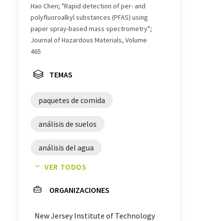
Hao Chen; "Rapid detection of per- and
polyfluoroalkyl substances (PFAS) using
paper spray-based mass spectrometry";
Journal of Hazardous Materials, Volume
465
TEMAS
paquetes de comida
análisis de suelos
análisis del agua
VER TODOS
espectrometría de masas
ORGANIZACIONES
espectrometría
New Jersey Institute of Technology
espectrómetros de masa