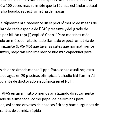
0 a 100 veces más sensible que la técnica estándar actual
rafía líquida/espectrometría de masas.
rse rápidamente mediante un espectrómetro de masas de
clara de cada especie de PFAS presente y del grado de
 por billón (ppt)", explicó Chen. "Para matrices más
ado un método relacionado llamado espectrometría de
linizante (DPS-MS) que lava las sales que normalmente
 Juntos, mejoran enormemente nuestra capacidad para
es de aproximadamente 1 ppt. Para contextualizar, esta
 de agua en 20 piscinas olímpicas", añadió Md Tanim-Al
tudiante de doctorado en química en el NJIT.
tar PFAS en un minuto o menos analizando directamente
sado de alimentos, como papel de palomitas para
eos, así como envases de patatas fritas y hamburguesas de
rantes de comida rápida.