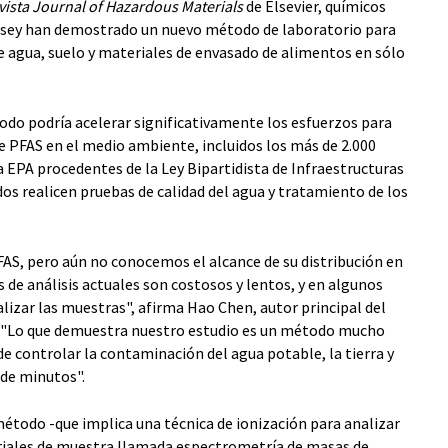
vista Journal of Hazardous Materials
de Elsevier, químicos
ersey han demostrado un nuevo método de laboratorio para
e agua, suelo y materiales de envasado de alimentos en sólo
odo podría acelerar significativamente los esfuerzos para
e PFAS en el medio ambiente, incluidos los más de 2.000
a EPA procedentes de la Ley Bipartidista de Infraestructuras
dos realicen pruebas de calidad del agua y tratamiento de los
FAS, pero aún no conocemos el alcance de su distribución en
de análisis actuales son costosos y lentos, y en algunos
alizar las muestras", afirma Hao Chen, autor principal del
T. "Lo que demuestra nuestro estudio es un método mucho
de controlar la contaminación del agua potable, la tierra y
de minutos".
método -que implica una técnica de ionización para analizar
riales de muestra llamada espectrometría de masas de