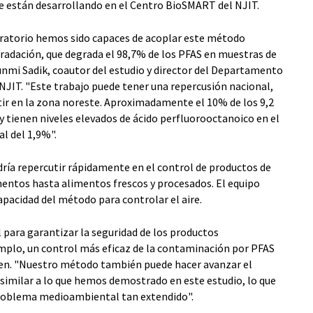
e están desarrollando en el Centro BioSMART del NJIT.
atorio hemos sido capaces de acoplar este método
gradación, que degrada el 98,7% de los PFAS en muestras de
unmi Sadik, coautor del estudio y director del Departamento
NJIT. "Este trabajo puede tener una repercusión nacional,
tir en la zona noreste. Aproximadamente el 10% de los 9,2
 tienen niveles elevados de ácido perfluorooctanoico en el
l del 1,9%".
ría repercutir rápidamente en el control de productos de
ntos hasta alimentos frescos y procesados. El equipo
pacidad del método para controlar el aire.
l para garantizar la seguridad de los productos
jemplo, un control más eficaz de la contaminación por PFAS
Chen. "Nuestro método también puede hacer avanzar el
a similar a lo que hemos demostrado en este estudio, lo que
problema medioambiental tan extendido".