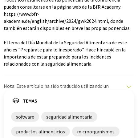
pueden consultarse en la página web de la BfR Academy:
https://www.bfr-
akademie.de/english/archive/2024/gwk2024.html, donde
también estarán disponibles en breve las propias ponencias.
El lema del Día Mundial de la Seguridad Alimentaria de este
año es "Prepárate para lo inesperado". Hace hincapié en la
importancia de estar preparado para los incidentes
relacionados con la seguridad alimentaria.
Nota: Este artículo ha sido traducido utilizando un
sistema informático sin intervención humana. LUMITOS
ofrece estas traducciones automáticas para presentar
TEMAS
una gama más amplia de noticias de actualidad. Como
este artículo ha sido traducido con traducción
software
seguridad alimentaria
automática, es posible que contenga errores de
vocabulario, sintaxis o gramática. El artículo original en
productos alimenticios
microorganismos
Inglés se puede encontrar
aquí
.