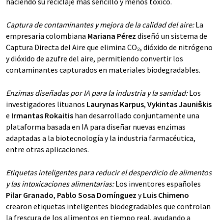
haciendo su reciclaje más sencillo y menos tóxico.
Captura de contaminantes y mejora de la calidad del aire:
La
empresaria colombiana
Mariana Pérez
diseñó un sistema de
Captura Directa del Aire que elimina CO₂, dióxido de nitrógeno
y dióxido de azufre del aire, permitiendo convertir los
contaminantes capturados en materiales biodegradables.
Enzimas diseñadas por IA para la industria y la sanidad:
Los
investigadores lituanos
Laurynas Karpus
,
Vykintas Jauniškis
e
Irmantas Rokaitis
han desarrollado conjuntamente una
plataforma basada en IA para diseñar nuevas enzimas
adaptadas a la biotecnología y la industria farmacéutica,
entre otras aplicaciones.
Etiquetas inteligentes para reducir el desperdicio de alimentos
y las intoxicaciones alimentarias:
Los inventores españoles
Pilar Granado
,
Pablo Sosa Domínguez
y
Luis Chimeno
crearon etiquetas inteligentes biodegradables que controlan
la frescura de los alimentos en tiempo real, ayudando a