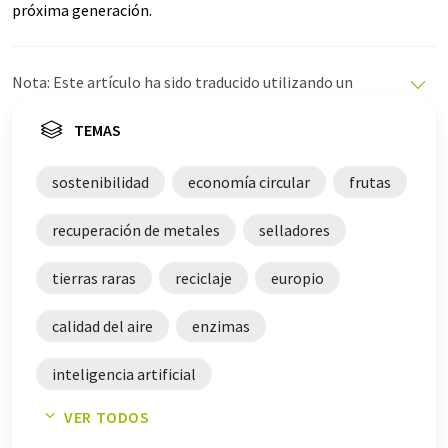
próxima generación.
Nota: Este artículo ha sido traducido utilizando un
sistema informático sin intervención humana. LUMITOS
ofrece estas traducciones automáticas para presentar
TEMAS
una gama más amplia de noticias de actualidad. Como
este artículo ha sido traducido con traducción
sostenibilidad
economía circular
frutas
automática, es posible que contenga errores de
vocabulario, sintaxis o gramática. El artículo original en
recuperación de metales
selladores
Inglés se puede encontrar
aquí
.
tierras raras
reciclaje
europio
calidad del aire
enzimas
inteligencia artificial
VER TODOS
intoxicación alimentaria
captura de CO2