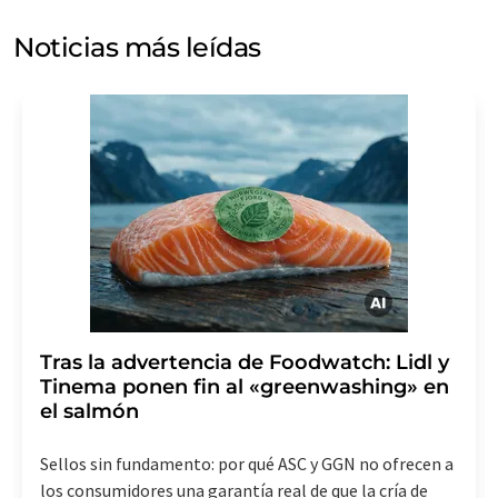
puede ponerse en contacto con usted por correo
electrónico a efectos publicitarios o de investigación de
Noticias más leídas
mercado y opinión. Puede revocar en todo momento su
consentimiento sin efecto retroactivo y sin necesidad
de indicar los motivos informando por correo postal a
LUMITOS AG, Ernst-Augustin-Str. 2, 12489 Berlín
(Alemania) o por correo electrónico a
revoke@lumitos.com
. Además, en cada correo
electrónico se incluye un enlace para anular la
suscripción al boletín informativo correspondiente.
Tras la advertencia de Foodwatch: Lidl y
Tinema ponen fin al «greenwashing» en
el salmón
Sellos sin fundamento: por qué ASC y GGN no ofrecen a
los consumidores una garantía real de que la cría de