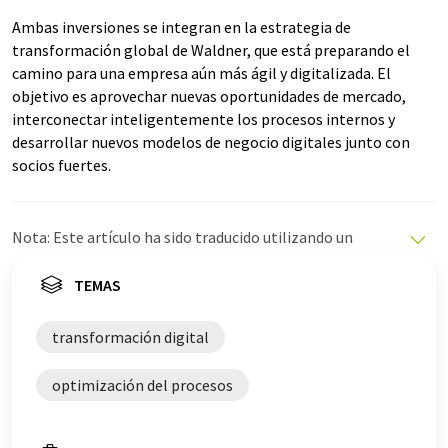
Ambas inversiones se integran en la estrategia de
transformación global de Waldner, que está preparando el
camino para una empresa aún más ágil y digitalizada. El
objetivo es aprovechar nuevas oportunidades de mercado,
interconectar inteligentemente los procesos internos y
desarrollar nuevos modelos de negocio digitales junto con
socios fuertes.
Nota: Este artículo ha sido traducido utilizando un
sistema informático sin intervención humana. LUMITOS
ofrece estas traducciones automáticas para presentar
TEMAS
una gama más amplia de noticias de actualidad. Como
este artículo ha sido traducido con traducción
transformación digital
automática, es posible que contenga errores de
vocabulario, sintaxis o gramática. El artículo original en
optimización del procesos
Alemán se puede encontrar
aquí
.