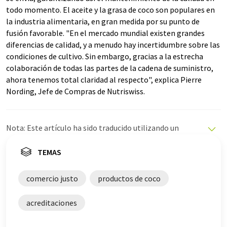
todo momento. El aceite y la grasa de coco son populares en
la industria alimentaria, en gran medida por su punto de
fusión favorable. "En el mercado mundial existen grandes
diferencias de calidad, y a menudo hay incertidumbre sobre las
condiciones de cultivo. Sin embargo, gracias a la estrecha
colaboración de todas las partes de la cadena de suministro,
ahora tenemos total claridad al respecto", explica Pierre
Nording, Jefe de Compras de Nutriswiss.
Nota: Este artículo ha sido traducido utilizando un
sistema informático sin intervención humana. LUMITOS
ofrece estas traducciones automáticas para presentar
TEMAS
una gama más amplia de noticias de actualidad. Como
este artículo ha sido traducido con traducción
comercio justo
productos de coco
automática, es posible que contenga errores de
vocabulario, sintaxis o gramática. El artículo original en
acreditaciones
Inglés se puede encontrar
aquí
.