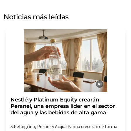
puede ponerse en contacto con usted por correo
electrónico a efectos publicitarios o de investigación de
Noticias más leídas
mercado y opinión. Puede revocar en todo momento su
consentimiento sin efecto retroactivo y sin necesidad
de indicar los motivos informando por correo postal a
LUMITOS AG, Ernst-Augustin-Str. 2, 12489 Berlín
(Alemania) o por correo electrónico a
revoke@lumitos.com
. Además, en cada correo
electrónico se incluye un enlace para anular la
suscripción al boletín informativo correspondiente.
Nestlé y Platinum Equity crearán
Peranel, una empresa líder en el sector
del agua y las bebidas de alta gama
S.Pellegrino, Perrier y Acqua Panna crecerán de forma