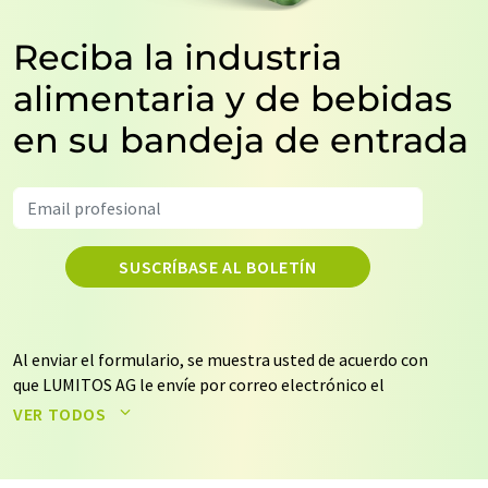
Reciba la industria
alimentaria y de bebidas
en su bandeja de entrada
SUSCRÍBASE AL BOLETÍN
Al enviar el formulario, se muestra usted de acuerdo con
que LUMITOS AG le envíe por correo electrónico el
boletín o boletines seleccionados anteriormente. Sus
VER TODOS
datos no se facilitarán a terceros. El almacenamiento y
el procesamiento de sus datos se realiza sobre la base
de nuestra
política de protección de datos
. LUMITOS