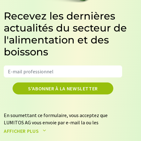
Recevez les dernières
actualités du secteur de
l'alimentation et des
boissons
S'ABONNER À LA NEWSLETTER
En soumettant ce formulaire, vous acceptez que
LUMITOS AG vous envoie par e-mail la ou les
newsletters sélectionnées ci-dessus. Vos données ne
AFFICHER PLUS
seront pas transmises à des tiers. Vos données seront