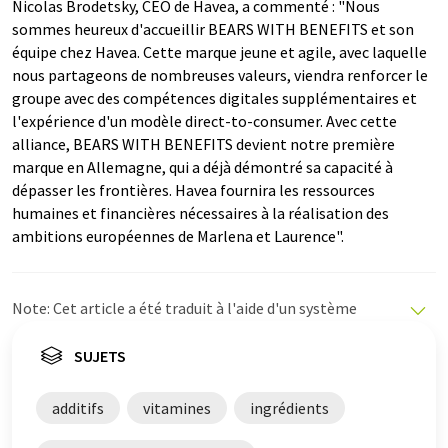
Nicolas Brodetsky, CEO de Havea, a commenté : "Nous
sommes heureux d'accueillir BEARS WITH BENEFITS et son
équipe chez Havea. Cette marque jeune et agile, avec laquelle
nous partageons de nombreuses valeurs, viendra renforcer le
groupe avec des compétences digitales supplémentaires et
l'expérience d'un modèle direct-to-consumer. Avec cette
alliance, BEARS WITH BENEFITS devient notre première
marque en Allemagne, qui a déjà démontré sa capacité à
dépasser les frontières. Havea fournira les ressources
humaines et financières nécessaires à la réalisation des
ambitions européennes de Marlena et Laurence".
Note: Cet article a été traduit à l'aide d'un système
informatique sans intervention humaine. LUMITOS
propose ces traductions automatiques pour présenter
SUJETS
un plus large éventail d'actualités. Comme cet article a
été traduit avec traduction automatique, il est possible
additifs
vitamines
ingrédients
qu'il contienne des erreurs de vocabulaire, de syntaxe ou
de grammaire. L'article original dans Allemand peut