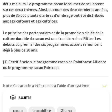
défis majeurs. Le programme cacao local met donc l'accent
sur ces deux thèmes. Ainsi, au cours des deux dernières années,
plus de 35.000 plants d'arbres d'ombrage ont été distribués
aux agriculteurs et agricultrices.
Le principe des partenariats et de la promotion ciblée de la
culture durable du cacao est une tradition chez Ritter. Les
débuts du premier des six programmes actuels remontent
déjà à plus de 30 ans.
[1] Certifié selon le programme cacao de Rainforest Alliance
ou le programme cacao Fairtrade
Note: Cet article a été traduit à l'aide d'un système
informatique sans intervention humaine. LUMITOS
propose ces traductions automatiques pour présenter
SUJETS
un plus large éventail d'actualités. Comme cet article a
été traduit avec traduction automatique, il est possible
cacao
traçabilité
Ghana