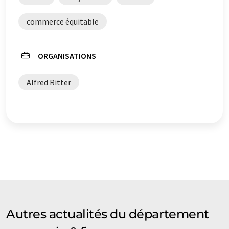
qu'il contienne des erreurs de vocabulaire, de syntaxe ou
de grammaire. L'article original dans Allemand peut
commerce équitable
être trouvé
ici
.
ORGANISATIONS
Alfred Ritter
Autres actualités du département