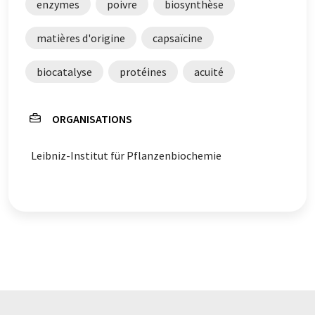
enzymes
poivre
biosynthèse
qu'il contienne des erreurs de vocabulaire, de syntaxe ou
de grammaire. L'article original dans Allemand peut
matières d'origine
capsaïcine
être trouvé
ici
.
biocatalyse
protéines
acuité
ORGANISATIONS
Leibniz-Institut für Pflanzenbiochemie