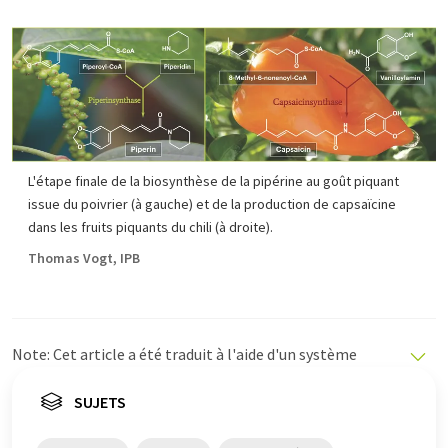
L'étape finale de la biosynthèse de la pipérine au goût piquant
issue du poivrier (à gauche) et de la production de capsaïcine
dans les fruits piquants du chili (à droite).
Thomas Vogt, IPB
Note: Cet article a été traduit à l'aide d'un système
informatique sans intervention humaine. LUMITOS
propose ces traductions automatiques pour présenter
SUJETS
un plus large éventail d'actualités. Comme cet article a
été traduit avec traduction automatique, il est possible