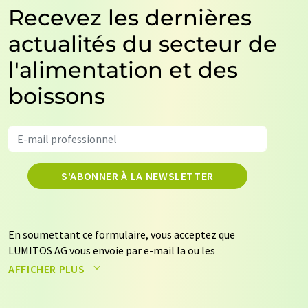
Recevez les dernières
actualités du secteur de
l'alimentation et des
boissons
S'ABONNER À LA NEWSLETTER
En soumettant ce formulaire, vous acceptez que
LUMITOS AG vous envoie par e-mail la ou les
newsletters sélectionnées ci-dessus. Vos données ne
AFFICHER PLUS
seront pas transmises à des tiers. Vos données seront
stockées et traitées conformément à nos
règles de