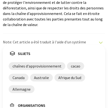
de protéger l'environnement et de lutter contre la
déforestation, ainsi que de respecter les droits des personnes
dans la chaîne d'approvisionnement. Cela se fait en étroite
collaboration avec toutes les parties prenantes tout au long
de la chaîne de valeur.
Note: Cet article a été traduit à l'aide d'un système
informatique sans intervention humaine. LUMITOS
propose ces traductions automatiques pour présenter
SUJETS
un plus large éventail d'actualités. Comme cet article a
été traduit avec traduction automatique, il est possible
chaînes d'approvisionnement
cacao
qu'il contienne des erreurs de vocabulaire, de syntaxe ou
de grammaire. L'article original dans Allemand peut
Canada
Australie
Afrique du Sud
être trouvé
ici
.
Allemagne
ORGANISATIONS