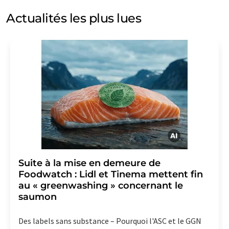
et d'opinion. Vous pouvez à tout moment révoquer
Actualités les plus lues
votre consentement sans indication de motifs à
LUMITOS AG, Ernst-Augustin-Str. 2, 12489 Berlin,
Allemagne ou par e-mail à
revoke@lumitos.com
avec
effet pour l'avenir. De plus, chaque courriel contient un
lien pour se désabonner de la newsletter
correspondante.
Suite à la mise en demeure de
Foodwatch : Lidl et Tinema mettent fin
au « greenwashing » concernant le
saumon
Des labels sans substance – Pourquoi l'ASC et le GGN