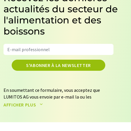
actualités du secteur de
l'alimentation et des
boissons
S'ABONNER À LA NEWSLETTER
En soumettant ce formulaire, vous acceptez que
LUMITOS AG vous envoie par e-mail la ou les
newsletters sélectionnées ci-dessus. Vos données ne
AFFICHER PLUS
seront pas transmises à des tiers. Vos données seront
stockées et traitées conformément à nos
règles de
protection des données
. LUMITOS peut vous contacter
par e-mail à des fins publicitaires ou d'études de marché