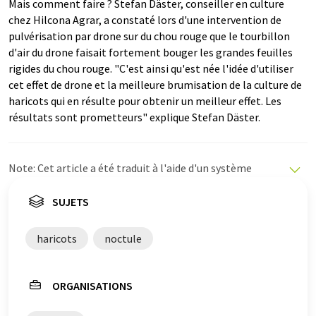
Mais comment faire ? Stefan Däster, conseiller en culture
chez Hilcona Agrar, a constaté lors d'une intervention de
pulvérisation par drone sur du chou rouge que le tourbillon
d'air du drone faisait fortement bouger les grandes feuilles
rigides du chou rouge. "C'est ainsi qu'est née l'idée d'utiliser
cet effet de drone et la meilleure brumisation de la culture de
haricots qui en résulte pour obtenir un meilleur effet. Les
résultats sont prometteurs" explique Stefan Däster.
Note: Cet article a été traduit à l'aide d'un système
informatique sans intervention humaine. LUMITOS
propose ces traductions automatiques pour présenter
SUJETS
un plus large éventail d'actualités. Comme cet article a
été traduit avec traduction automatique, il est possible
haricots
noctule
qu'il contienne des erreurs de vocabulaire, de syntaxe ou
de grammaire. L'article original dans Allemand peut
être trouvé
ici
.
ORGANISATIONS