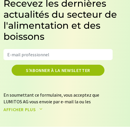
Recevez les dernières
actualités du secteur de
l'alimentation et des
boissons
S'ABONNER À LA NEWSLETTER
En soumettant ce formulaire, vous acceptez que
LUMITOS AG vous envoie par e-mail la ou les
newsletters sélectionnées ci-dessus. Vos données ne
AFFICHER PLUS
seront pas transmises à des tiers. Vos données seront
stockées et traitées conformément à nos
règles de
protection des données
. LUMITOS peut vous contacter