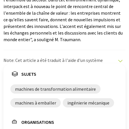
interpack est à nouveau le point de rencontre central de
l'ensemble de la chaîne de valeur : les entreprises montrent
ce qu'elles savent faire, donnent de nouvelles impulsions et
présentent des innovations. L'accent est également mis sur
les échanges personnels et les discussions avec les clients du
monde entier", a souligné M. Traumann.
Note: Cet article a été traduit à l'aide d'un système
informatique sans intervention humaine. LUMITOS
propose ces traductions automatiques pour présenter
SUJETS
un plus large éventail d'actualités. Comme cet article a
été traduit avec traduction automatique, il est possible
machines de transformation alimentaire
qu'il contienne des erreurs de vocabulaire, de syntaxe ou
de grammaire. L'article original dans Anglais peut être
machines à emballer
ingénierie mécanique
trouvé
ici
.
ORGANISATIONS