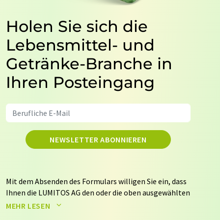
Holen Sie sich die
Lebensmittel- und
Getränke-Branche in
Ihren Posteingang
NEWSLETTER ABONNIEREN
Mit dem Absenden des Formulars willigen Sie ein, dass
Ihnen die LUMITOS AG den oder die oben ausgewählten
Newsletter per E-Mail zusendet. Ihre Daten werden
MEHR LESEN
nicht an Dritte weitergegeben. Die Speicherung und