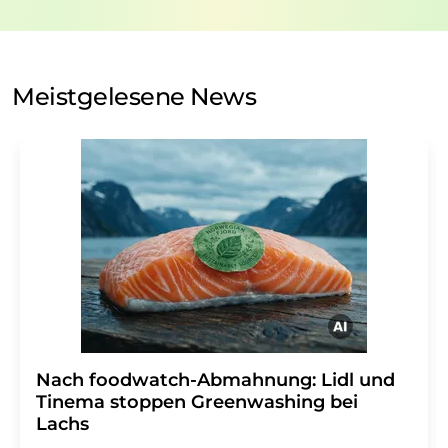
Verarbeitung Ihrer Daten durch die LUMITOS AG erfolgt
auf Basis unserer
Datenschutzerklärung
. LUMITOS darf
Sie zum Zwecke der Werbung oder der Markt- und
Meinungsforschung per E-Mail kontaktieren. Ihre
Meistgelesene News
Einwilligung können Sie jederzeit ohne Angabe von
Gründen gegenüber der LUMITOS AG, Ernst-Augustin-
Str. 2, 12489 Berlin oder per E-Mail unter
widerruf@lumitos.com
mit Wirkung für die Zukunft
widerrufen. Zudem ist in jeder E-Mail ein Link zur
Abbestellung des entsprechenden Newsletters
enthalten.
Nach foodwatch-Abmahnung: Lidl und
Tinema stoppen Greenwashing bei
Lachs