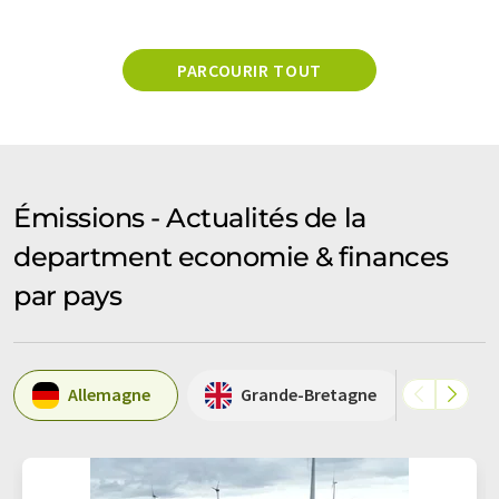
PARCOURIR TOUT
Émissions - Actualités de la
department economie & finances
par pays
Allemagne
Grande-Bretagne
Etat