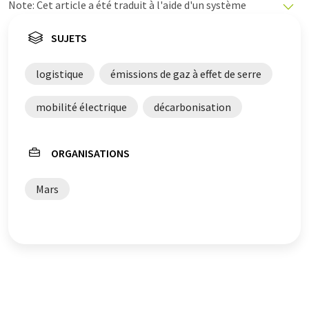
Note: Cet article a été traduit à l'aide d'un système
informatique sans intervention humaine. LUMITOS
propose ces traductions automatiques pour présenter
SUJETS
un plus large éventail d'actualités. Comme cet article a
été traduit avec traduction automatique, il est possible
logistique
émissions de gaz à effet de serre
qu'il contienne des erreurs de vocabulaire, de syntaxe ou
de grammaire. L'article original dans Allemand peut
mobilité électrique
décarbonisation
être trouvé
ici
.
ORGANISATIONS
Mars