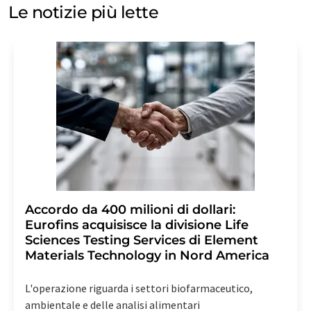
consenso in qualsiasi momento senza fornire
Le notizie più lette
motivazioni a LUMITOS AG, Ernst-Augustin-Str. 2, 12489
Berlino, Germania o via e-mail all'indirizzo
revoke@lumitos.com
con effetto per il futuro. Inoltre,
ogni e-mail contiene un link per annullare l'iscrizione
alla newsletter corrispondente.
Accordo da 400 milioni di dollari:
Eurofins acquisisce la divisione Life
Sciences Testing Services di Element
Materials Technology in Nord America
L'operazione riguarda i settori biofarmaceutico,
ambientale e delle analisi alimentari