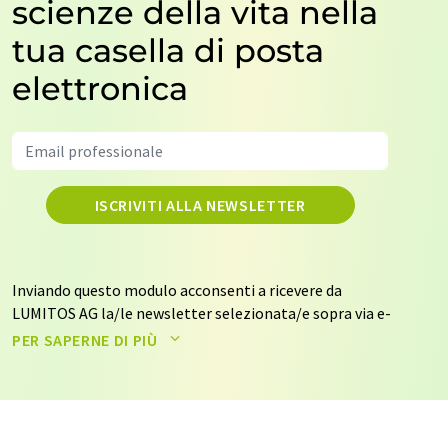
scienze della vita nella
tua casella di posta
elettronica
ISCRIVITI ALLA NEWSLETTER
Inviando questo modulo acconsenti a ricevere da
LUMITOS AG la/le newsletter selezionata/e sopra via e-
mail. I tuoi dati non saranno trasmessi a terzi. I tuoi dati
PER SAPERNE DI PIÙ
saranno archiviati ed elaborati in conformità con le
nostre
norme sulla protezione dei dati
. LUMITOS può
contattarti via e-mail per scopi pubblicitari o per
sondaggi di mercato e di opinione. Puoi revocare il tuo