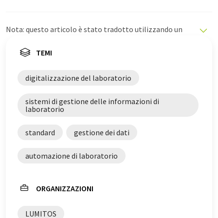
Nota: questo articolo è stato tradotto utilizzando un
sistema informatico senza intervento umano. LUMITOS
offre queste traduzioni automatiche per presentare una
TEMI
gamma più ampia di notizie attuali. Poiché questo
articolo è stato tradotto con traduzione automatica, è
digitalizzazione del laboratorio
possibile che contenga errori di vocabolario, sintassi o
grammatica. L'articolo originale in Tedesco può essere
sistemi di gestione delle informazioni di
trovato
qui
.
laboratorio
standard
gestione dei dati
automazione di laboratorio
ORGANIZZAZIONI
LUMITOS