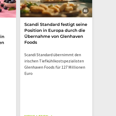
Scandi Standard festigt seine
Zuckerf
Position in Europa durch die
Erfris
Übernahme von Glenhaven
in
Foods
en
Marktche
Verbrau
Scandi Standard übernimmt den
weiterhin
irischen Tiefkühlkostspezialisten
Trinkpäc
Glenhaven Foods für 127 Millionen
Euro