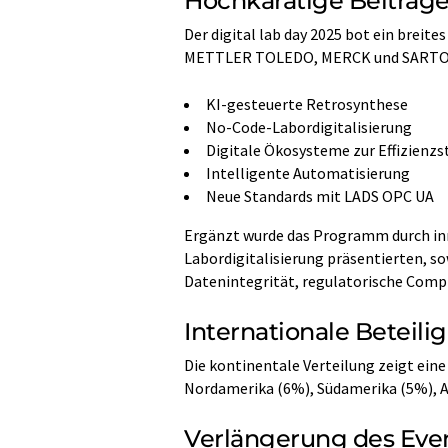
Hochkarätige Beiträge
Der digital lab day 2025 bot ein brei
METTLER TOLEDO, MERCK und SARTOR
KI-gesteuerte Retrosynthese
No-Code-Labordigitalisierung
Digitale Ökosysteme zur Effizienzs
Intelligente Automatisierung
Neue Standards mit LADS OPC UA
Ergänzt wurde das Programm durch inno
Labordigitalisierung präsentierten, s
Datenintegrität, regulatorische Comp
Internationale Beteili
Die kontinentale Verteilung zeigt eine
Nordamerika (6%), Südamerika (5%), Af
Verlängerung des Eve