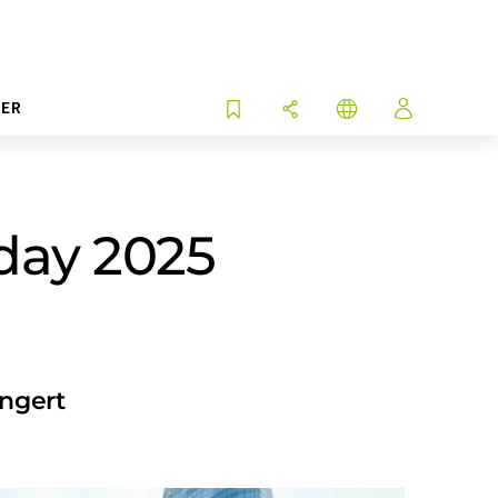
ER
 day 2025
ängert