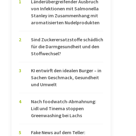
1
Länderübergreifender Ausbruch
von Infektionen mit Salmonella
Stanley im Zusammenhang mit
aromatisierten Nudelprodukten
2
Sind Zuckerersatzstoffe schädlich
für die Darmgesundheit und den
Stoffwechsel?
3
KI entwirft den idealen Burger – in
Sachen Geschmack, Gesundheit
und Umwelt
4
Nach foodwatch-Abmahnung:
Lidl und Tinema stoppen
Greenwashing bei Lachs
5
Fake News auf dem Teller: