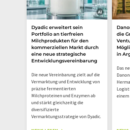
Dyadic erweitert sein
Danon
Portfolio an tierfreien
die G
Milchprodukten für den
Ventu
kommerziellen Markt durch
Mögli
eine neue strategische
in Ar
Entwicklungsvereinbarung
Das ne
Die neue Vereinbarung zielt auf die
Danone
Vermarktung und Entwicklung von
Herma
präzise fermentierten
Logist
Milchproteinen und Enzymen ab
einem
und stärkt gleichzeitig die
diversifizierte
Vermarktungsstrategie von Dyadic.