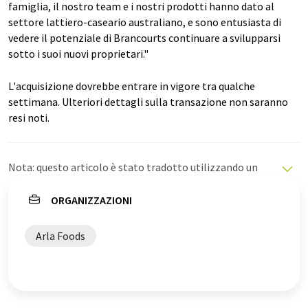
famiglia, il nostro team e i nostri prodotti hanno dato al
settore lattiero-caseario australiano, e sono entusiasta di
vedere il potenziale di Brancourts continuare a svilupparsi
sotto i suoi nuovi proprietari."
L'acquisizione dovrebbe entrare in vigore tra qualche
settimana. Ulteriori dettagli sulla transazione non saranno
resi noti.
Nota: questo articolo è stato tradotto utilizzando un
sistema informatico senza intervento umano. LUMITOS
offre queste traduzioni automatiche per presentare una
ORGANIZZAZIONI
gamma più ampia di notizie attuali. Poiché questo
articolo è stato tradotto con traduzione automatica, è
Arla Foods
possibile che contenga errori di vocabolario, sintassi o
grammatica. L'articolo originale in Inglese può essere
trovato
qui
.