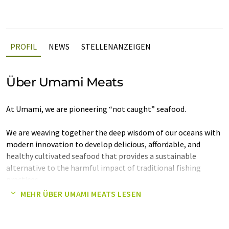
PROFIL
NEWS
STELLENANZEIGEN
Über Umami Meats
At Umami, we are pioneering “not caught” seafood.
We are weaving together the deep wisdom of our oceans with
modern innovation to develop delicious, affordable, and
healthy cultivated seafood that provides a sustainable
alternative to the harmful impact of traditional fishing
practices.
MEHR ÜBER UMAMI MEATS LESEN
We know that nature is our biggest teacher and are dedicated
to preserve its delicate balance by thinking differently,
honoring tradition, and protecting the taste of the sea.