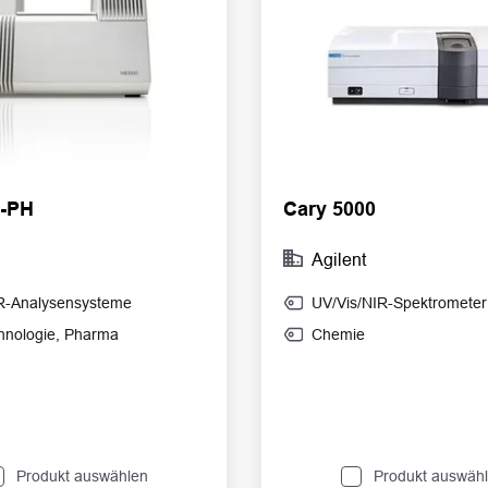
-PH
Cary 5000
Agilent
R-Analysensysteme
UV/Vis/NIR-Spektrometer
hnologie
,
Pharma
Chemie
Produkt auswählen
Produkt auswäh