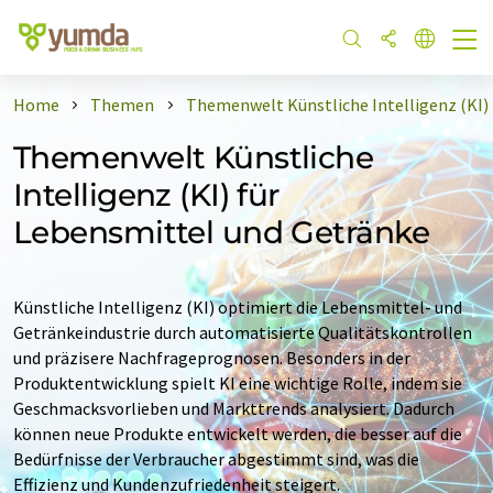
Home
Themen
Themenwelt Künstliche Intelligenz (KI)
Themenwelt Künstliche
Intelligenz (KI) für
Lebensmittel und Getränke
Künstliche Intelligenz (KI) optimiert die Lebensmittel- und
Getränkeindustrie durch automatisierte Qualitätskontrollen
und präzisere Nachfrageprognosen. Besonders in der
Produktentwicklung spielt KI eine wichtige Rolle, indem sie
Geschmacksvorlieben und Markttrends analysiert. Dadurch
können neue Produkte entwickelt werden, die besser auf die
Bedürfnisse der Verbraucher abgestimmt sind, was die
Effizienz und Kundenzufriedenheit steigert.