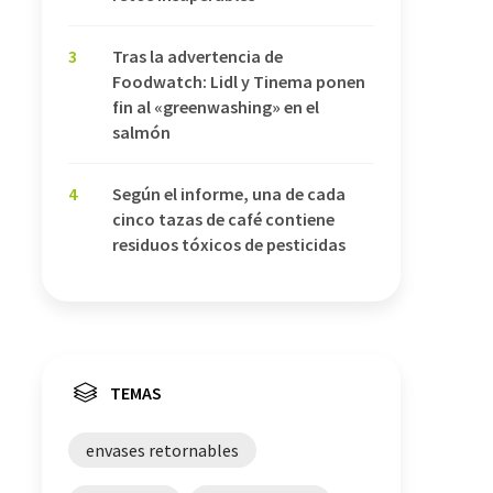
3
Tras la advertencia de
Foodwatch: Lidl y Tinema ponen
fin al «greenwashing» en el
salmón
4
Según el informe, una de cada
cinco tazas de café contiene
residuos tóxicos de pesticidas
TEMAS
envases retornables