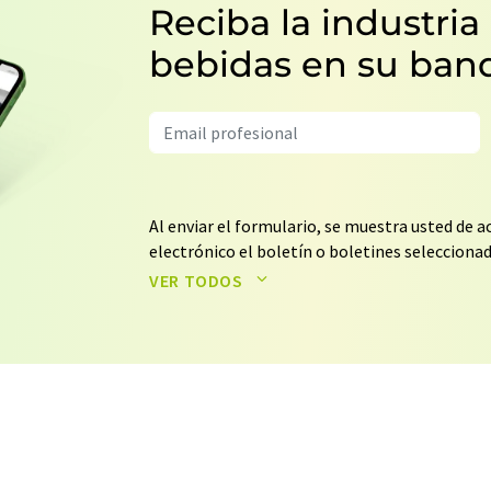
Reciba la industria
bebidas en su ban
Al enviar el formulario, se muestra usted de 
electrónico el boletín o boletines selecciona
terceros. El almacenamiento y el procesamient
VER TODOS
nuestra
política de protección de datos
. LUMI
correo electrónico a efectos publicitarios o 
revocar en todo momento su consentimiento si
los motivos informando por correo postal a L
(Alemania) o por correo electrónico a
revoke
electrónico se incluye un enlace para anular l
correspondiente.