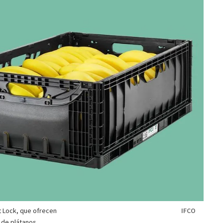
t Lock, que ofrecen
IFCO
e de plátanos