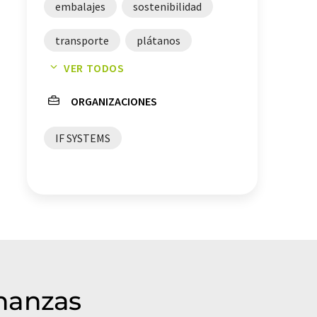
embalajes
sostenibilidad
transporte
plátanos
VER TODOS
material de empaquetado
ORGANIZACIONES
IF SYSTEMS
inanzas