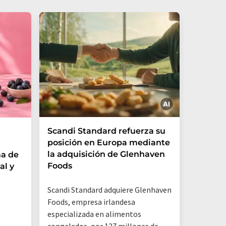
Scandi Standard refuerza su
Las beb
posición en Europa mediante
trampa
la adquisición de Glenhaven
ma de
Foods
al y
Un análi
por la O
Scandi Standard adquiere Glenhaven
Renania 
Foods, empresa irlandesa
que los e
especializada en alimentos
y otros 
congelados, por 127 millones de