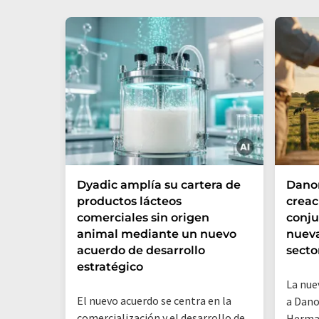
Dyadic amplía su cartera de
Danon
productos lácteos
creac
comerciales sin origen
conju
animal mediante un nuevo
nueva
acuerdo de desarrollo
secto
estratégico
La nue
El nuevo acuerdo se centra en la
a Dano
comercialización y el desarrollo de
Herman