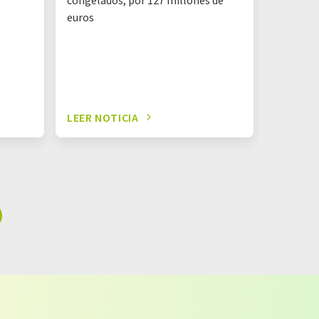
contenie
euros
LEER NOTICIA
LEER NO