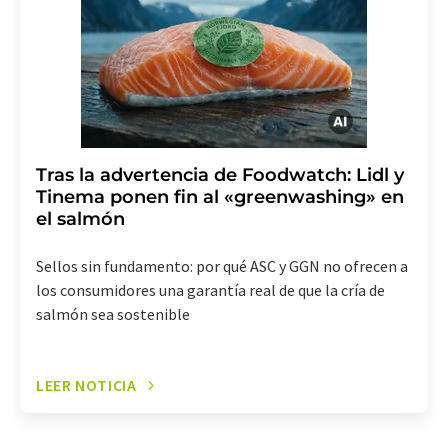
revoke@lumitos.com
. Además, en cada correo
electrónico se incluye un enlace para anular la
suscripción al boletín informativo correspondiente.
Tras la advertencia de Foodwatch: Lidl y
Tinema ponen fin al «greenwashing» en
el salmón
Sellos sin fundamento: por qué ASC y GGN no ofrecen a
los consumidores una garantía real de que la cría de
salmón sea sostenible
LEER NOTICIA