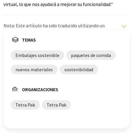
virtual, lo que nos ayudará a mejorar su funcionalidad."
Nota: Este artículo ha sido traducido utilizando un
sistema informático sin intervención humana. LUMITOS
ofrece estas traducciones automáticas para presentar
TEMAS
una gama más amplia de noticias de actualidad. Como
este artículo ha sido traducido con traducción
Embalajes sostenible
paquetes de comida
automática, es posible que contenga errores de
vocabulario, sintaxis o gramática. El artículo original en
nuevos materiales
sostenibilidad
Inglés se puede encontrar
aquí
.
ORGANIZACIONES
Tetra Pak
Tetra Pak