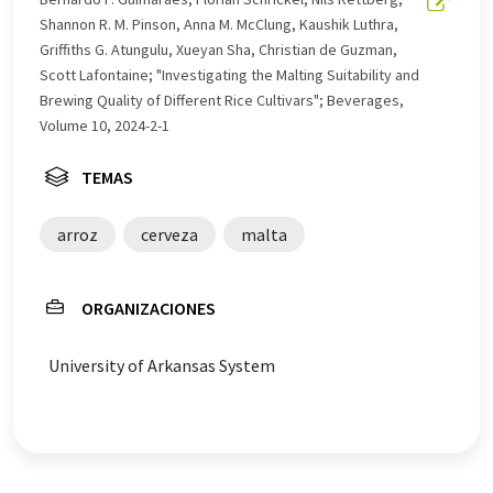
automática, es posible que contenga errores de
Shannon R. M. Pinson, Anna M. McClung, Kaushik Luthra,
vocabulario, sintaxis o gramática. El artículo original en
Griffiths G. Atungulu, Xueyan Sha, Christian de Guzman,
Inglés se puede encontrar
aquí
.
Scott Lafontaine; "Investigating the Malting Suitability and
Brewing Quality of Different Rice Cultivars"; Beverages,
Volume 10, 2024-2-1
TEMAS
arroz
cerveza
malta
ORGANIZACIONES
University of Arkansas System