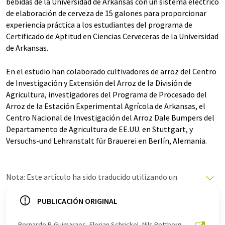
bebidas de la Universidad de Arkansas con un sistema eléctrico
de elaboración de cerveza de 15 galones para proporcionar
experiencia práctica a los estudiantes del programa de
Certificado de Aptitud en Ciencias Cerveceras de la Universidad
de Arkansas.
En el estudio han colaborado cultivadores de arroz del Centro
de Investigación y Extensión del Arroz de la División de
Agricultura, investigadores del Programa de Procesado del
Arroz de la Estación Experimental Agrícola de Arkansas, el
Centro Nacional de Investigación del Arroz Dale Bumpers del
Departamento de Agricultura de EE.UU. en Stuttgart, y
Versuchs-und Lehranstalt für Brauerei en Berlín, Alemania.
Nota: Este artículo ha sido traducido utilizando un
sistema informático sin intervención humana. LUMITOS
ofrece estas traducciones automáticas para presentar
PUBLICACIÓN ORIGINAL
una gama más amplia de noticias de actualidad. Como
este artículo ha sido traducido con traducción
Bernardo P. Guimaraes, Florian Schrickel, Nils Rettberg,