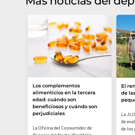
Más noticias del de
Los complementos
El re
alimenticios en la tercera
de la
edad: cuándo son
peque
beneficiosos y cuándo son
perjudiciales
La JLU
de eva
La Oficina del Consumidor de
de los
Renania del Norte-Westfalia