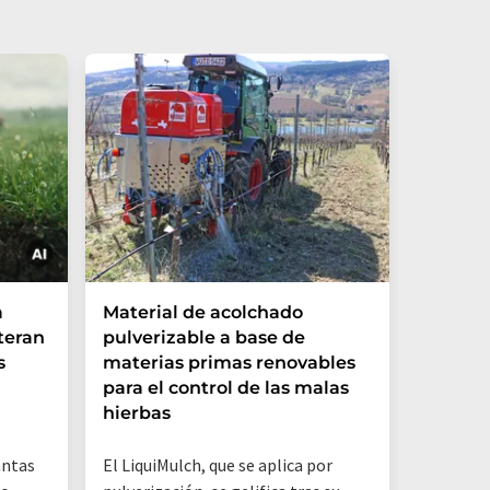
Los mo
a
Material de acolchado
global
teran
pulverizable a base de
intensi
s
materias primas renovables
reaccio
para el control de las malas
extrem
hierbas
antas
El LiquiMulch, que se aplica por