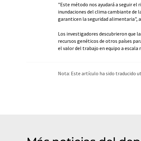
"Este método nos ayudará a seguir el r
inundaciones del clima cambiante de la
garanticen la seguridad alimentaria", 
Los investigadores descubrieron que l
recursos genéticos de otros países par
el valor del trabajo en equipo a escal
Nota: Este artículo ha sido traducido 
humana. LUMITOS ofrece estas traduc
amplia de noticias de actualidad. Como
automática, es posible que contenga er
original en Inglés se puede encontrar
a