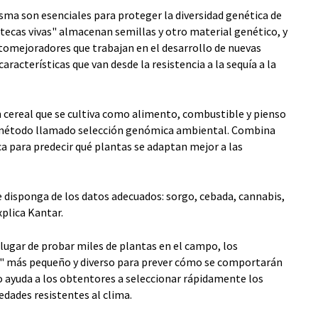
ma son esenciales para proteger la diversidad genética de
otecas vivas" almacenan semillas y otro material genético, y
fitomejoradores que trabajan en el desarrollo de nuevas
características que van desde la resistencia a la sequía a la
n cereal que se cultiva como alimento, combustible y pienso
 método llamado selección genómica ambiental. Combina
a para predecir qué plantas se adaptan mejor a las
ue disponga de los datos adecuados: sorgo, cebada, cannabis,
xplica Kantar.
ugar de probar miles de plantas en el campo, los
re" más pequeño y diverso para prever cómo se comportarán
to ayuda a los obtentores a seleccionar rápidamente los
dades resistentes al clima.