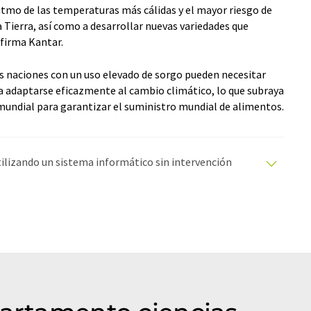
itmo de las temperaturas más cálidas y el mayor riesgo de
 Tierra, así como a desarrollar nuevas variedades que
afirma Kantar.
as naciones con un uso elevado de sorgo pueden necesitar
a adaptarse eficazmente al cambio climático, lo que subraya
a mundial para garantizar el suministro mundial de alimentos.
utilizando un sistema informático sin intervención
ciones automáticas para presentar una gama más
 este artículo ha sido traducido con traducción
rores de vocabulario, sintaxis o gramática. El artículo
quí
.